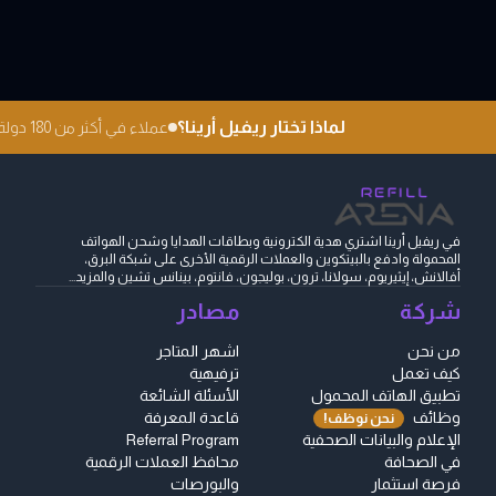
لماذا تختار ريفيل أرينا؟
عملاء في أكثر من 180 دولة
في ريفيل أرينا اشتري هدية الكترونية وبطاقات الهدايا وشحن الهواتف
المحمولة وادفع بالبيتكوين والعملات الرقمية الأخرى على شبكة البرق،
أفالانش، إيثيريوم، سولانا، ترون، بوليجون، فانتوم، بينانس تشين والمزيد...
شركة
مصادر
من نحن
اشهر المتاجر
كيف تعمل
ترفيهية
تطبيق الهاتف المحمول
الأسئلة الشائعة
وظائف
قاعدة المعرفة
نحن نوظف!
الإعلام والبيانات الصحفية
Referral Program
في الصحافة
محافظ العملات الرقمية
فرصة استثمار
والبورصات