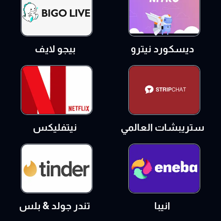
ديسكورد نيترو
بيجو لايف
ستريبشات العالمي
نيتفليكس
انيبا
تندر جولد & بلس