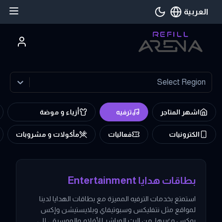
العربية
اللغة الحالية
Select Region
اشهر المتاجر
ترفيه
أزياء و موضة
الكترونيات
فعاليات
مأكولات و مشروبات
ي ريفيل ارينا اشتري هدية الكترونية وبطاقات الهدايا entertainment من اشهر المتاجر بإستخدام العملات الرقمية والبتكوين
بطاقات هدايا Entertainment
استمتع بخدمات الترفيه المميزة مع بطاقات الهدايا لدينا
لمواقع مثل نتفليكس وسبوتيفاي وبلايستيشن وإكس
بوكس وغيرها. من البث المباشر للأفلام والموسيقى إلى