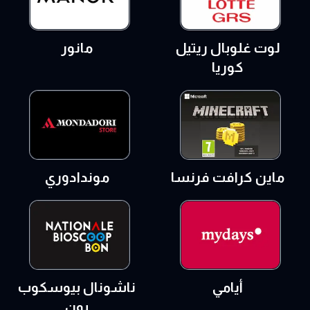
لوت غلوبال ريتيل
مانور
كوريا
ماين كرافت فرنسا
موندادوري
أيامي
ناشونال بيوسكوب
بون