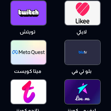
لايكي
تويتش
بلو تي في
ميتا كويست
ليف مي كوينز
تانجو كوينز