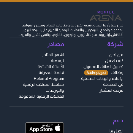
في ريفيل أرينا اشتري هدية الكترونية وبطاقات الهدايا وشحن الهواتف
المحمولة وادفع بالبيتكوين والعملات الرقمية الأخرى على شبكة البرق،
أفالانش، إيثيريوم، سولانا، ترون، بوليجون، فانتوم، بينانس تشين والمزيد...
شركة
مصادر
من نحن
اشهر المتاجر
كيف تعمل
ترفيهية
تطبيق الهاتف المحمول
الأسئلة الشائعة
وظائف
قاعدة المعرفة
نحن نوظف!
الإعلام والبيانات الصحفية
Referral Program
في الصحافة
محافظ العملات الرقمية
فرصة استثمار
والبورصات
العملات الرقمية المدعومة
دعم
اتصل بنا