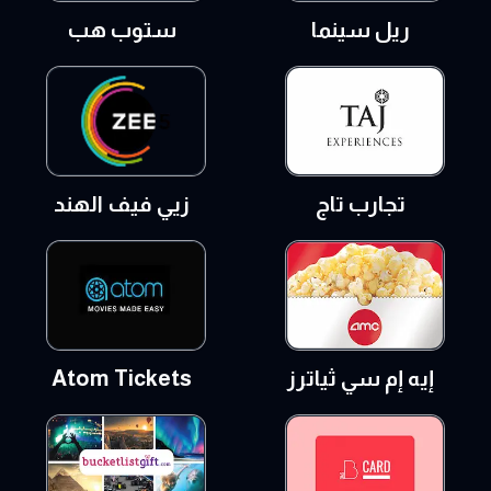
ريل سينما
ستوب هب
تجارب تاج
زيي فيف الهند
إيه إم سي ثياترز
Atom Tickets