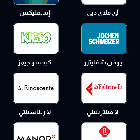
آي فلاي دبي
إنديفليكس
يوخن شفايتزر
كيجسو جيمز
لا فيلترينيلي
لا ريناسينتي