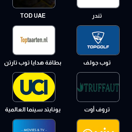
تندر
TOD UAE
توب جولف
بطاقة هدايا توب تارتن
تروف أوت
يونايتد سينما العالمية