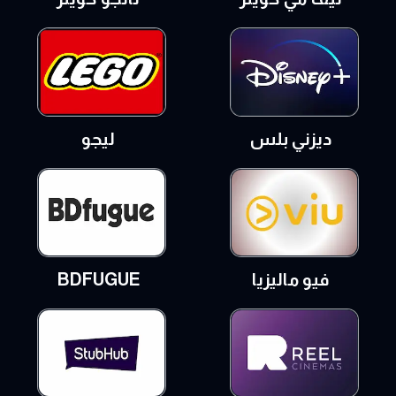
ديزني بلس
ليجو
فيو ماليزيا
BDFUGUE