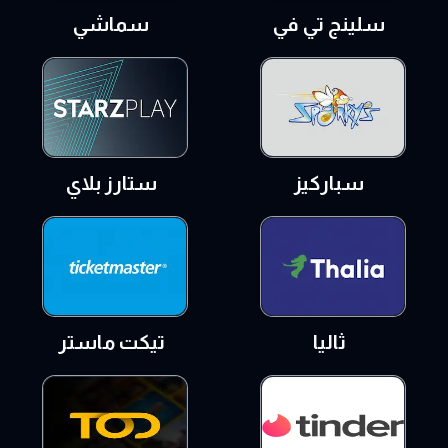
سلينج تي في
سماشي
سباركيز
ستارز بلاي
ثاليا
تيكت ماستر