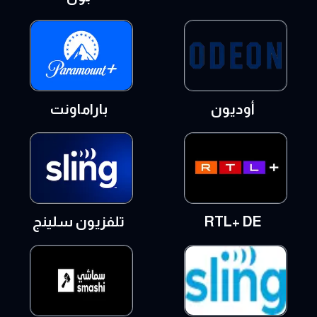
أوديون
باراماونت
RTL+ DE
تلفزيون سلينج