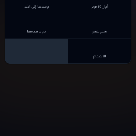
أول 90 يوم
وبعدها، إلى الأبد
+180
+500
منتج للبيع
دولة نخدمها
0$
للانضمام