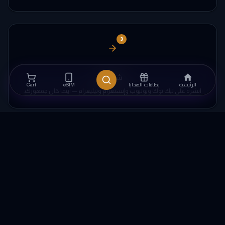
3
شاركه
الرئيسية
بطاقات الهدايا
eSIM
Cart
انشره على تيك توك ويوتيوب وإنستغرام وتيليغرام — أينما كان جمهورك.
4
اقبض
كل عملية بيع مؤهلة تضيف رصيدًا إلى حسابك. أنفقه على أي بطاقة هدايا أو
شحن.