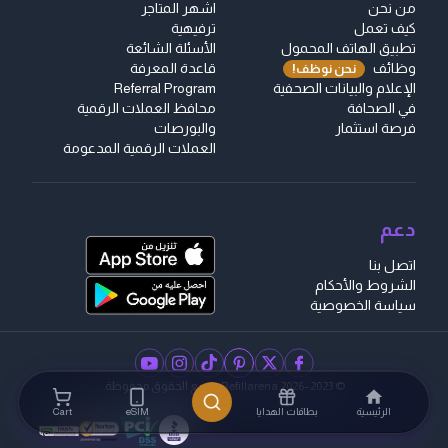
من نحن
اشهر المتاجر
كيف تعمل
ترفيهية
تطبيق الهاتف المحمول
الأسئلة الشائعة
وظائف
قاعدة المعرفة
نحن نوظف!
الإعلام والبيانات الصحفية
Referral Program
في الصحافة
محافظ العملات الرقمية
فرصة استثمار
والبورصات
العملات الرقمية المدعومة
دعم
اتصل بنا
الشروط والأحكام
سياسة الخصوصية
instagram
facebook
pinterest
youtube
twitter
tiktok
© 2023–2026 Refillarena.
جميع الحقوق محفوظة
.
الرئيسية
بطاقات الهدايا
eSIM
Cart