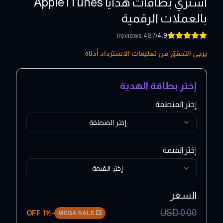
اشتري بطاقات هدايا Apple iTunes
بالعملات الرقمية
)
reviews
487
(
4.9
5 - 500 USD
يرجى التحقق من تعليمات الاسترداد أدناه
إختر بطاقة الهدية
إختر المنطقة
إختر المنطقة
إختر القيمة
إختر القيمة
السعر
USD
0.00
1
% OFF
-
MEGA SALE
💥