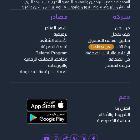
المحمولة وادفع بالبيتكوين والعملات الرقمية الأخرى على شبكة البرق،
أفالانش، إيثيريوم، سولانا، ترون، بوليجون، فانتوم، بينانس تشين والمزيد...
شركة
مصادر
من نحن
اشهر المتاجر
كيف تعمل
ترفيهية
تطبيق الهاتف المحمول
الأسئلة الشائعة
وظائف
قاعدة المعرفة
نحن نوظف!
الإعلام والبيانات الصحفية
Referral Program
في الصحافة
محافظ العملات الرقمية
فرصة استثمار
والبورصات
العملات الرقمية المدعومة
دعم
اتصل بنا
الشروط والأحكام
سياسة الخصوصية