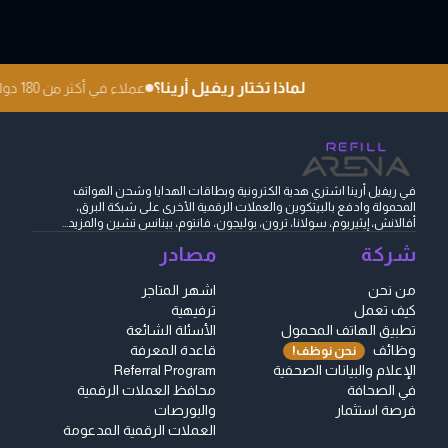
لماذا تختار ريفيل أرينا؟
عملاء في أكثر من 180 دولة
في ريفيل أرينا اشتري هدية الكترونية وبطاقات الهدايا وشحن الهواتف
المحمولة وادفع بالبيتكوين والعملات الرقمية الأخرى على شبكة البرق،
أفالانش، إيثيريوم، سولانا، ترون، بوليجون، فانتوم، بينانس تشين والمزيد...
شركة
مصادر
من نحن
اشهر المتاجر
كيف تعمل
ترفيهية
تطبيق الهاتف المحمول
الأسئلة الشائعة
وظائف
قاعدة المعرفة
نحن نوظف!
الإعلام والبيانات الصحفية
Referral Program
في الصحافة
محافظ العملات الرقمية
فرصة استثمار
والبورصات
العملات الرقمية المدعومة