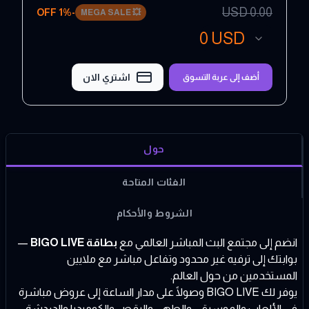
USD
0.00
1
% OFF
-
MEGA SALE
💥
0
USD
اشتري الان
أضف إلى عربة التسوق
حول
الفئات المتاحة
الشروط والأحكام
انضم إلى مجتمع البث المباشر العالمي مع
بطاقة BIGO LIVE
—
بوابتك إلى ترفيه غير محدود وتفاعل مباشر مع ملايين
المستخدمين من حول العالم.
يوفر لك BIGO LIVE وصولًا على مدار الساعة إلى عروض مباشرة
في الألعاب والموسيقى والطهي والرقص والكوميديا والدردشة.