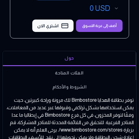
0
USD
اشتري الان
أضف إلى عربة التسوق
حول
الفئات المتاحة
الشروط والأحكام
توفر بطاقة الهدايا Bimbostore لك مرونة وراحة كبيرتين، حيث
يمكن استخدامها بشكل تراكمي وقبولها عبر عديد من المعاملات،
وفقًا لتوفر المخزون، في كل فرع Bimbostore في إيطاليا ما عدا
المتاجر الفرعية. للتحقق من القائمة المحدثة للمتاجر المشاركة، قم
بزيارة
www.bimbostore.com/stores/
. يرجى العلم أنه لا يمكن
إعادة شحن البطاقة ولا يمكن تحويلها إلى نقد. للأسف، البطاقات