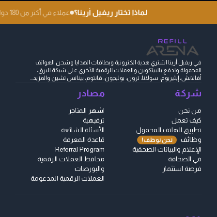
لماذا تختار ريفيل أرينا؟
عملاء في أكثر من 180 دولة
في ريفيل أرينا اشتري هدية الكترونية وبطاقات الهدايا وشحن الهواتف
المحمولة وادفع بالبيتكوين والعملات الرقمية الأخرى على شبكة البرق،
أفالانش، إيثيريوم، سولانا، ترون، بوليجون، فانتوم، بينانس تشين والمزيد...
شركة
مصادر
من نحن
اشهر المتاجر
كيف تعمل
ترفيهية
تطبيق الهاتف المحمول
الأسئلة الشائعة
وظائف
قاعدة المعرفة
نحن نوظف!
الإعلام والبيانات الصحفية
Referral Program
في الصحافة
محافظ العملات الرقمية
فرصة استثمار
والبورصات
العملات الرقمية المدعومة