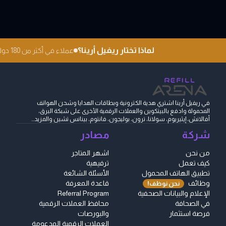
لماذا تختار ريفيل أرينا؟
عملاء في أكثر من 180 دولة
في ريفيل أرينا اشتري هدية الكترونية وبطاقات الهدايا وشحن الهواتف
المحمولة وادفع بالبيتكوين والعملات الرقمية الأخرى على شبكة البرق،
أفالانش، إيثيريوم، سولانا، ترون، بوليجون، فانتوم، بينانس تشين والمزيد...
شركة
مصادر
من نحن
اشهر المتاجر
كيف تعمل
ترفيهية
تطبيق الهاتف المحمول
الأسئلة الشائعة
وظائف
قاعدة المعرفة
نحن نوظف!
الإعلام والبيانات الصحفية
Referral Program
في الصحافة
محافظ العملات الرقمية
فرصة استثمار
والبورصات
العملات الرقمية المدعومة