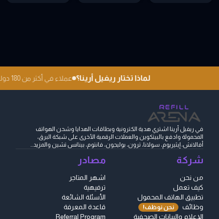
لماذا تختار ريفيل أرينا؟
عملاء في أكثر من 180 دولة
في ريفيل أرينا اشتري هدية الكترونية وبطاقات الهدايا وشحن الهواتف
المحمولة وادفع بالبيتكوين والعملات الرقمية الأخرى على شبكة البرق،
أفالانش، إيثيريوم، سولانا، ترون، بوليجون، فانتوم، بينانس تشين والمزيد...
شركة
مصادر
من نحن
اشهر المتاجر
كيف تعمل
ترفيهية
تطبيق الهاتف المحمول
الأسئلة الشائعة
وظائف
قاعدة المعرفة
نحن نوظف!
الإعلام والبيانات الصحفية
Referral Program