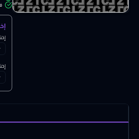
ف
إخ
إخت
إخت