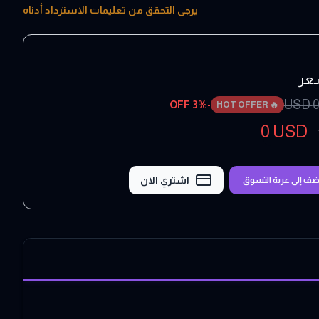
يرجى التحقق من تعليمات الاسترداد أدناه
عر
USD
0
3
% OFF
-
HOT OFFER
🔥
0
USD
اشتري الان
ضف إلى عربة التسوق