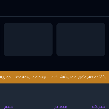
18 دولة
موثوق به عالمياً
شراكات استراتيجية عالمية
توصيل فور
شركة
مصادر
دعم