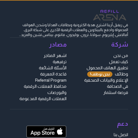
في ريفيل أرينا اشتري هدية الكترونية وبطاقات الهدايا وشحن الهواتف
المحمولة وادفع بالبيتكوين والعملات الرقمية الأخرى على شبكة البرق،
أفالانش، إيثيريوم، سولانا، ترون، بوليجون، فانتوم، بينانس تشين والمزيد...
شركة
مصادر
من نحن
اشهر المتاجر
كيف تعمل
ترفيهية
تطبيق الهاتف المحمول
الأسئلة الشائعة
وظائف
قاعدة المعرفة
نحن نوظف!
الإعلام والبيانات الصحفية
Referral Program
في الصحافة
محافظ العملات الرقمية
فرصة استثمار
والبورصات
العملات الرقمية المدعومة
دعم
اتصل بنا