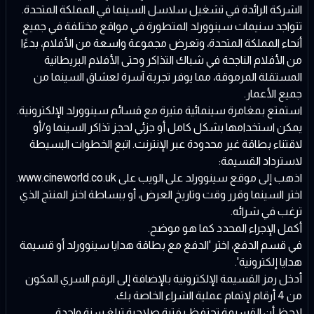
الشركة الرائدة في تشغيل سلاسل السينما في المملكة المتحدة.
تتواجد سنيمات سينوورلد المتطورة في مواقع مختلفة في جميع
أنحاء المملكة المتحدة، وتعرض مجموعة واسعة من الأفلام، بدءًا
من الأفلام الناجحة في شباك التذاكر وحتى الأفلام البريطانية
المستقلة المرموقة، مما يوفر تجربة آسرة لعشاق السينما من
جميع الأعمار.
استمتع بمغامرة سينمائية مثيرة مع قسائم سينوورلد الإلكترونية.
يمكن استخدامها بشكل كامل أو جزئي لحجز تذاكر السينما و/أو
لاقتناء بطاقة غير محدودة عبر الإنترنت. اتبع الخطوات البسيطة
لاسترداد القسيمة:
اذهب إلى موقع سينوورلد على الويب على
www.cineworld.co.uk
.
اختر السينما وقرر وقت وتاريخ العرض، أو ببساطة اختر المنتج الذي
ترغب في شرائه.
أكمل الإجراء المحدد كما هو موضح.
في قسم الدفع، اختر 'الدفع مع بطاقة هدايا سينوورلد أو قسيمة
هدايا إلكترونية'.
أدخل رمز القسيمة الإلكترونية بالإضافة إلى الرقم السري المكون
من 4 أرقام لإتمام عملية الشراء الخاصة بك.
لاحظ أن القسيمة تحتفظ بفترة صلاحية تبلغ سنة واحدة.