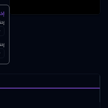
إخ
إخت
إخت