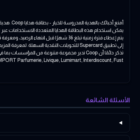
أمتع أحب
يمكن استخدام هذه البطاقة الهدايا المتعددة الاستخدامات عبر الإنترنت أو في ا
يتم إعطاء فترة زمنية تبلغ 36 شهرًا قبل ا
إلى تطبيق Supercard للتحويلات النقدية السهلة. لمعرفة المزيد، يرجى زيارة www.coop.ch/geschenkkarte.
jewelry, IMPORT Parfumerie, Livique, Lumimart, Interdiscount, Fust
الأسئلة الشائعة