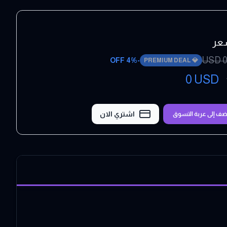
عر
USD
0
4
% OFF
-
PREMIUM DEAL
💎
0
USD
اشتري الان
ضف إلى عربة التسوق