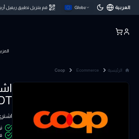
العربية
Global
قم بتنزيل تطبيق ريفيل أرين
اللغة الحالية
المزي
الرئيسية
Ecommerce
Coop
Coop
,USDT - 
20 - 100 CHF
اشتري بطاقات هدايا  | Coop
تو
ف