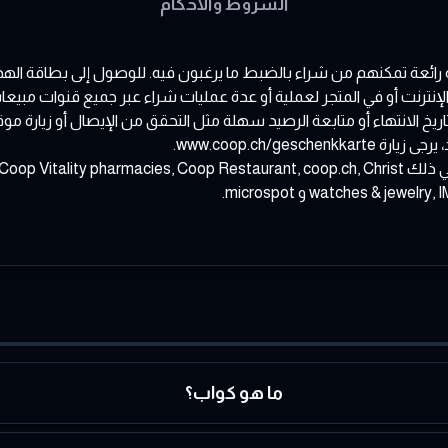
الشروط والأحكام
ائك بالهدية المدروسة للخيار - بطاقة هدايا Coop. هدية رائعة تمكنهم من شراء بالضبط ما يرغبون فيه
لمتجر لعملية أو عدة عمليات شراء عبر جميع قنوات مبيعات مجموعة Coop، مما يثبت أنها خي
نتهاء الرصيد، ومعرفة تاريخ الانتهاء أو متابعة الرصيد سهلة مثل التحقق من الإيصال أ
تذكر دائمًا أن Coop تدير مجموعة متنوعة من المؤسسات بما في ذلك Restaurant, coop.ch, Christ
watches &  و microspot.
ما هو كواب؟