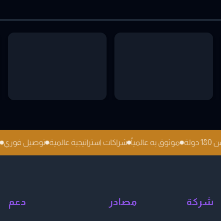
18 دولة
موثوق به عالمياً
شراكات استراتيجية عالمية
توصيل فور
شركة
مصادر
دعم