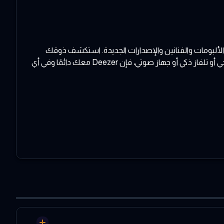
يمنحك الوصول إلى أكثر من 90 مليون مقطع موسيقي تشمل الألبومات والفنانين والإصدارات الجديدة. استكشف ذوقك
الموسيقي عبر القوائم المخصصة لك والتوصيات التحريرية من حول العالم. سواء كنت تستخدم جهاز كمبيوتر أو هاتف محمول أو جهاز لوحي أو تلفاز ذكي أو جهاز صوتي، فإن Deezer معك دائمًا وفي أي