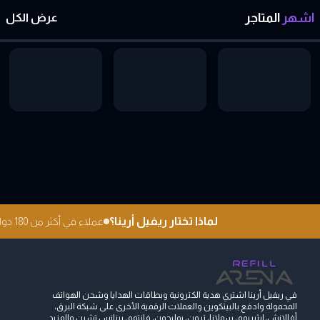
اشهر
المتاجر
عرض الكل
لماذا تختار ريفيل أرينا؟
عملاء في أكثر من 180 دولة
في ريفيل أرينا اشتري هدية الكترونية وبطاقات الهدايا وشحن الهواتف
المحمولة وادفع بالبيتكوين والعملات الرقمية الأخرى على شبكة البرق،
أفالانش، إيثيريوم، سولانا، ترون، بوليجون، فانتوم، بينانس تشين والمزيد...