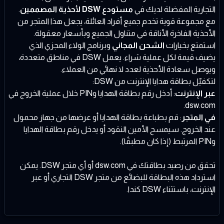
التجارية المفضلة لديك في
مستودع DSW لأحذية المصممين
.
مع مجموعة قوية تخدم جميع أفراد العائلة، يجعل هذا المتجر من
الأحذية الفاخرة الأناقة في متناول الجميع وبأسعار معقولة.
استمتع بخيارات
الشحن المجاني
وبرنامج الولاء المجزي الذي
يضيف قيمة لكل عملية شراء. يعمل DSW في مناطق متعددة،
ويوصل سعادة الأحذية لعدد لا نهائي من العملاء.
لتكفيّل بطاقة هدايا الإنترنت من DSW:
عبر الإنترنت
: أدخل رقم بطاقة الهدايا وPIN خلال عملية الخروج في
dsw.com.
في المتجر
: قم بطباعة بطاقة الهدايا أو عرضها من جهاز محمول
عند الخروج. سيمسح الأمين النقود أو يدخل رقم بطاقة الهدايا
وPIN المرتبط (إذا كان مطبقًا).
تحقق من رصيد بطاقتك في dsw.com أو أي متجر DSW. يمكن
استرداد هذه البطاقة للبضائع من متجر DSW التجاري أو عبر
الإنترنت، باستثناء DSW كندا.