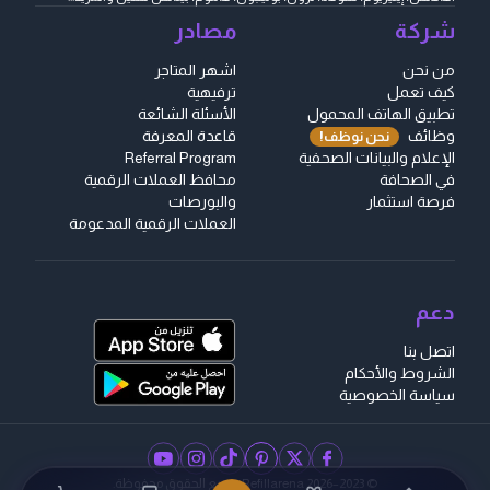
شركة
مصادر
من نحن
اشهر المتاجر
كيف تعمل
ترفيهية
تطبيق الهاتف المحمول
الأسئلة الشائعة
وظائف
قاعدة المعرفة
نحن نوظف!
الإعلام والبيانات الصحفية
Referral Program
في الصحافة
محافظ العملات الرقمية
فرصة استثمار
والبورصات
العملات الرقمية المدعومة
دعم
اتصل بنا
الشروط والأحكام
سياسة الخصوصية
instagram
facebook
pinterest
youtube
twitter
tiktok
© 2023–2026 Refillarena.
جميع الحقوق محفوظة
.