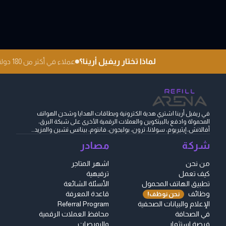
لماذا تختار ريفيل أرينا؟
عملاء في أكثر من 180 دولة
في ريفيل أرينا اشتري هدية الكترونية وبطاقات الهدايا وشحن الهواتف
المحمولة وادفع بالبيتكوين والعملات الرقمية الأخرى على شبكة البرق،
أفالانش، إيثيريوم، سولانا، ترون، بوليجون، فانتوم، بينانس تشين والمزيد...
شركة
مصادر
من نحن
اشهر المتاجر
كيف تعمل
ترفيهية
تطبيق الهاتف المحمول
الأسئلة الشائعة
وظائف
قاعدة المعرفة
نحن نوظف!
الإعلام والبيانات الصحفية
Referral Program
في الصحافة
محافظ العملات الرقمية
فرصة استثمار
والبورصات