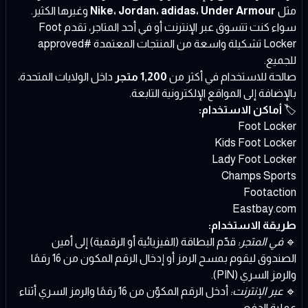
مثل
Nike، Jordan، adidas، Under Armour
وغيرها الكثير.
سواء كنت تتسوق عبر الإنترنت أو في أحد المتاجر، تقدم Foot
Locker تشكيلة واسعة من المنتجات المعتمدة #approved
للجميع.
صالحة للاستخدام في أكثر من
1,200 متجر
داخل الولايات المتحدة،
بالإضافة إلى المواقع الإلكترونية التابعة.
🏷️
أماكن الاستخدام:
Foot Locker
Kids Foot Locker
Lady Foot Locker
Champs Sports
Footaction
Eastbay.com
طريقة الاستخدام:
🔹
في المتجر:
قدّم البطاقة (الفيزيائية أو الرقمية) إلى أمين
الصندوق ليقوم بمسح الرمز أو إدخال الرقم المكون من 16 رقمًا
والرمز السري (PIN).
🔹
عبر الإنترنت:
أدخل الرقم المكوّن من 16 رقمًا والرمز السري أثناء
عملية الدفع.