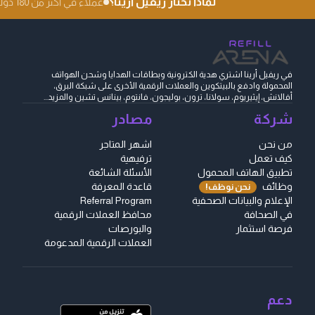
لماذا تختار ريفيل أرينا؟
عملاء في أكثر من 180 دولة
في ريفيل أرينا اشتري هدية الكترونية وبطاقات الهدايا وشحن الهواتف
المحمولة وادفع بالبيتكوين والعملات الرقمية الأخرى على شبكة البرق،
أفالانش، إيثيريوم، سولانا، ترون، بوليجون، فانتوم، بينانس تشين والمزيد...
شركة
مصادر
من نحن
اشهر المتاجر
كيف تعمل
ترفيهية
تطبيق الهاتف المحمول
الأسئلة الشائعة
وظائف
قاعدة المعرفة
نحن نوظف!
الإعلام والبيانات الصحفية
Referral Program
في الصحافة
محافظ العملات الرقمية
فرصة استثمار
والبورصات
العملات الرقمية المدعومة
دعم