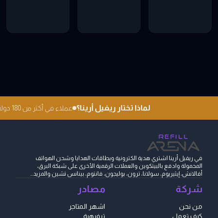
لماذا تختار ريفيل أرينا؟
عملاء في أكثر من 180 دولة
في ريفيل أرينا اشتري هدية الكترونية وبطاقات الهدايا وشحن الهواتف
المحمولة وادفع بالبيتكوين والعملات الرقمية الأخرى على شبكة البرق،
أفالانش، إيثيريوم، سولانا، ترون، بوليجون، فانتوم، بينانس تشين والمزيد...
شركة
مصادر
من نحن
اشهر المتاجر
كيف تعمل
ترفيهية