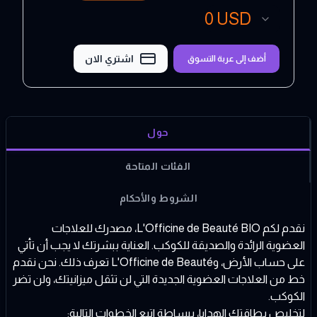
0
USD
اشتري الان
أضف إلى عربة التسوق
حول
الفئات المتاحة
الشروط والأحكام
نقدم لكم L'Officine de Beauté BIO، مصدرك للعلاجات
العضوية الرائدة والصديقة للكوكب. العناية ببشرتك لا يجب أن تأتي
على حساب الأرض، وL'Officine de Beauté تعرف ذلك. نحن نقدم
خط من العلاجات العضوية الجديدة التي لن تثقل ميزانيتك، ولن تضر
الكوكب.
لتخليص بطاقتك الهدايا، ببساطة اتبع الخطوات التالية: