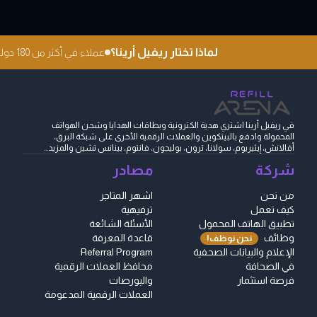
لماذا تختار ريفيل أرينا؟
عملاء في أكثر من 180 دولة
في ريفيل أرينا اشتري هدية الكترونية وبطاقات الهدايا وشحن الهواتف
المحمولة وادفع بالبيتكوين والعملات الرقمية الأخرى على شبكة البرق،
أفالانش، إيثيريوم، سولانا، ترون، بوليجون، فانتوم، بينانس تشين والمزيد...
شركة
مصادر
من نحن
اشهر المتاجر
كيف تعمل
ترفيهية
تطبيق الهاتف المحمول
الأسئلة الشائعة
وظائف
قاعدة المعرفة
نحن نوظف!
الإعلام والبيانات الصحفية
Referral Program
في الصحافة
محافظ العملات الرقمية
فرصة استثمار
والبورصات
العملات الرقمية المدعومة