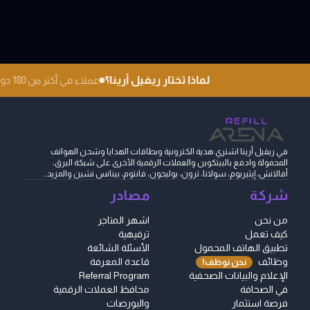
لماذا تختار ريفيل أرينا؟
عملاء في أكثر من 180 دولة
في ريفيل أرينا اشتري هدية الكترونية وبطاقات الهدايا وشحن الهواتف
المحمولة وادفع بالبيتكوين والعملات الرقمية الأخرى على شبكة البرق،
أفالانش، إيثيريوم، سولانا، ترون، بوليجون، فانتوم، بينانس تشين والمزيد...
شركة
مصادر
من نحن
اشهر المتاجر
كيف تعمل
ترفيهية
تطبيق الهاتف المحمول
الأسئلة الشائعة
وظائف
قاعدة المعرفة
نحن نوظف!
الإعلام والبيانات الصحفية
Referral Program
في الصحافة
محافظ العملات الرقمية
فرصة استثمار
والبورصات