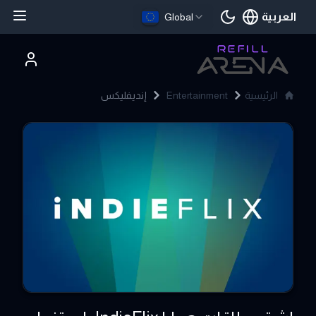
العربية
Global
اللغة الحالية
الرئيسية
Entertainment
إنديفليكس
IndieFlix