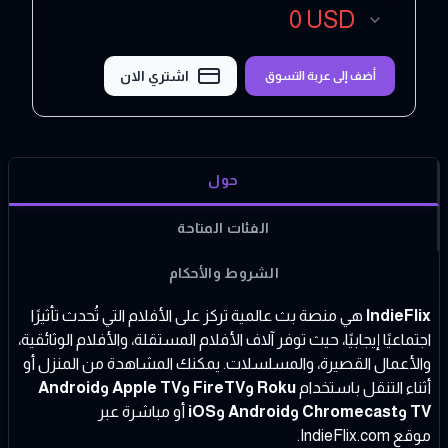
0
USD
اشتري الان
أضف إلى عربة التسوق
حول
الفئات المتاحة
الشروط والأحكام
IndieFlix
هي منصة بث عالمية تركز على الأفلام التي تُحدث تأثيرًا
اجتماعيًا إيجابيًا، حيث توفر آلاف الأفلام المستقلة، والأفلام الوثائقية،
والأعمال القصيرة، والمسلسلات. يمكنك المشاهدة من المنزل أو
أثناء التنقل باستخدام
Roku وFireTV وApple TV وAndroid
TV وChromecast وAndroid وiOS
أو مباشرة عبر
موقع
IndieFlix.com
.