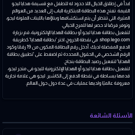
ابدأ في إطلاق الخيال اللا حدود له للطفل مع قسيمة هدايا ليجو
القيمة. تفتح هذه البطاقة الابتكارية الباب إلى العديد من العوالم
المثيرة، التي تنتظر أن يتم استكشافها وبناؤها باللبنات الملونة ليجو،
وتوفر فرصًا لا حصر لها للمرح الخيالي.
لتفعيل بطاقة هدايا ليجو أو بطاقة الهدايا الإلكترونية، قم بزيارة
shop.lego.com
. في نقطة الخروج، اختر 'بطاقة الهدايا' كطريقة
الدفع المفضلة لديك. أدخل رقم البطاقة المكون من 19 رقمًا وكود
الرقم الشخصي في الحقول المحددة ثم اضغط على 'تطبيق بطاقة
الهدايا' لتفعيل رصيد البطاقة بنجاح.
لتفعيل بطاقة هدايا ليجو أو الهدايا الإلكترونية لليجو في متجر ليجو،
قدمها ببساطة في نقطة الدفع إلى الكاشير. ليجو هي علامة تجارية
معروفة عالميًا ولديها عمليات في عدة دول حول العالم.
الأسئلة الشائعة