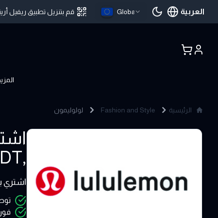
العربية
Global
قم بتنزيل تطبيق ريفيل أرين
اللغة الحالية
المزي
الرئيسية
Fashion and Style
لولوليمون
lululemon
,Bitcoin ,USDT - ريفيل ارينا
5 - 500 USD
اشتري بطاقات هدايا lululemon | لولوليمون
توصي
فور