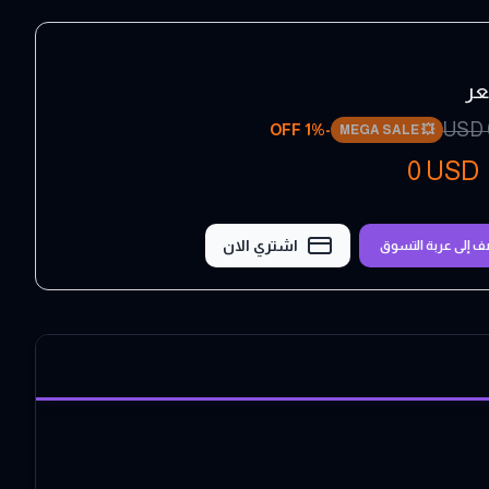
عر
USD
1
% OFF
-
MEGA SALE
💥
0
USD
اشتري الان
ف إلى عربة التسوق