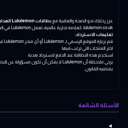
عزز رحلتك نحو الصحة والعافية مع
بطاقات Lululemon الهدايا وبطاقات الهدايا الإلكترونية
lululemon.co.uk
. كعلامة تجارية عالمية، تعمل Lululemon في العديد من المناطق حول العالم. استمتع بالأزياء الرياضية الرائدة ومعدات اليوجا دون القلق حول تاريخ انتهاء الصلاحية أو الرسوم المضافة.
تعليمات الاسترداد:
قم بزيارة الموقع الرسمي لـ Lululemon أو أي متجر Lululemon في المملكة المتحدة.
اختر المنتجات التي ترغب فيها.
استخدم هذه البطاقة عند الدفع لاسترداد هدية.
يرجى ملاحظة أن Lululemon لا يمكن أن تك
يقتضيه القانون.
الأسئلة الشائعة