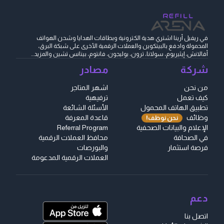
في ريفيل أرينا اشتري هدية الكترونية وبطاقات الهدايا وشحن الهواتف
المحمولة وادفع بالبيتكوين والعملات الرقمية الأخرى على شبكة البرق،
أفالانش، إيثيريوم، سولانا، ترون، بوليجون، فانتوم، بينانس تشين والمزيد...
شركة
مصادر
من نحن
اشهر المتاجر
كيف تعمل
ترفيهية
تطبيق الهاتف المحمول
الأسئلة الشائعة
وظائف
قاعدة المعرفة
نحن نوظف!
الإعلام والبيانات الصحفية
Referral Program
في الصحافة
محافظ العملات الرقمية
فرصة استثمار
والبورصات
العملات الرقمية المدعومة
دعم
اتصل بنا