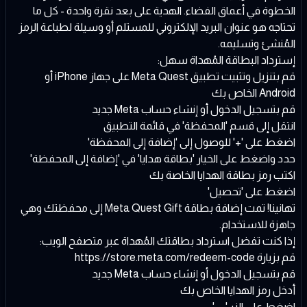
الخطوة في أعماق الفضاء. الهدية على بعد نقرة واحدة - كل ما
تحتاجه هو عنوان البريد الإلكتروني للمستلم أو وسيلة لطباعة الرمز
المُنشئ وتسليمه.
إسترداد البطاقة المُهداة سهل:
قم بتنزيل وتثبيت تطبيق Meta Quest على جهاز iPhone أو
Android الخاص بك
قم بتسجيل الدخول أو إنشاء حساب Meta جديد
انتقل إلى قسم 'المحفظة' في قائمة التطبيق
اضغط على '+' للوصول إلى 'إضافة إلى المحفظة'
حدد واضغط على الخيار 'بطاقة هدايا' في 'إضافة إلى المحفظة'
اكتب رمز بطاقة الهدايا الخاصة بك
اضغط على 'تحصيل'
تهانينا! تمت إضافة بطاقة Meta Quest Gift إلى محفظتك وهي
جاهزة للاستخدام.
إذا كنت تفضل استرداد بطاقتك المُهداة عبر متصفح الويب:
قم بزيارة https://store.meta.com/redeem-code
قم بتسجيل الدخول أو إنشاء حساب Meta جديد
أدخل رمز الهدايا الخاص بك
اضغط على الزر '→'