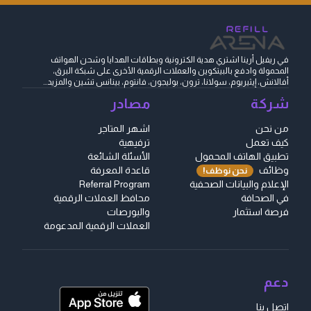
في ريفيل أرينا اشتري هدية الكترونية وبطاقات الهدايا وشحن الهواتف
المحمولة وادفع بالبيتكوين والعملات الرقمية الأخرى على شبكة البرق،
أفالانش، إيثيريوم، سولانا، ترون، بوليجون، فانتوم، بينانس تشين والمزيد...
شركة
مصادر
من نحن
اشهر المتاجر
كيف تعمل
ترفيهية
تطبيق الهاتف المحمول
الأسئلة الشائعة
وظائف
قاعدة المعرفة
نحن نوظف!
الإعلام والبيانات الصحفية
Referral Program
في الصحافة
محافظ العملات الرقمية
فرصة استثمار
والبورصات
العملات الرقمية المدعومة
دعم
اتصل بنا