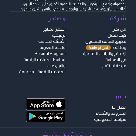
المحمولة وادفع بالبيتكوين والعملات الرقمية الأخرى على شبكة البرق،
أفالانش، إيثيريوم، سولانا، ترون، بوليجون، فانتوم، بينانس تشين والمزيد...
شركة
مصادر
من نحن
اشهر المتاجر
كيف تعمل
ترفيهية
تطبيق الهاتف المحمول
الأسئلة الشائعة
وظائف
قاعدة المعرفة
نحن نوظف!
الإعلام والبيانات الصحفية
Referral Program
في الصحافة
محافظ العملات الرقمية
فرصة استثمار
والبورصات
العملات الرقمية المدعومة
دعم
اتصل بنا
الشروط والأحكام
سياسة الخصوصية