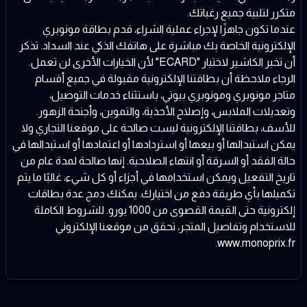
متكرر لتلبية جميع رغباتك.
عندما تكون جاهزًا لإجراء عملية الشراء، قدم بطاقة مونوبري
الإلكترونية الخاصة بك مباشرة على هاتفك الذكي عند السداد. تذكر
أن تخبر الكاشير لاختيار "ECARD" لأن الخيارات الأخرى لن تعمل.
الرجاء ملاحظة أن بطاقتنا الإلكترونية مقبولة في جميع أقسام
متاجر مونوبري ومونوبري بيوتي، باستثناء خدمات التوصيل،
وتعديلات الملابس، وإصلاح الأحذية، والتموين، وأجنحة الزهور.
للأسف، بطاقتنا الإلكترونية ليست صالحة على موقعنا التجاري ولا
يمكن استبدالها أو بيعها أو استردادها أو اعتمادها أو استبدالها في
حالة الفقد أو السرقة أو انتهاء الصلاحية. إنها صالحة لمدة عام من
تاريخ التفعيل ويمكن استخدامها في أجزاء أو كل شيء، غالبًا ما يتم
تكميلها بأي طريقة دفع من اختيارك. يمكنك دمج عدة بطاقات
إلكترونية حتى القيمة القصوى من 1000 يورو. للشروط الكاملة
للاستخدام وتفاصيل المتجر، تحقق من موقعنا الإلكتروني
www.monoprix.fr.