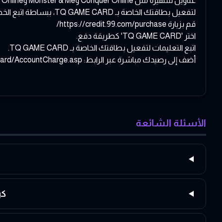
عناوين شهيرة مثل Conquer Online وMonster & Me وEudemons Online، كلها متاحة للسوق الدولية.
لتفعيل بطاقتك الخاصة بـ TQ GAME CARD، ببساطة اتبع الخطوات أدناه:
قم بزيارة
https://credit.99.com/purchase/
اختر 'TQ GAME CARD' كطريقة دفع.
اتبع التعليمات لتفعيل بطاقتك الخاصة بـ TQ GAME CARD.
أضف إلى رصيدك مباشرة عبر الرابط:
rd/AccountCharge.asp
الأسئلة الشائعة
كي