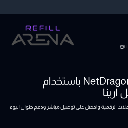
يا
اشتر بطاقات هدايا NetDragon Universal Global باستخدام
NetDrag | نت دراجون العالمية بالعملات الرقمية واحصل على توصيل مباشر ودعم طوال اليوم