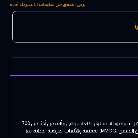
يرجى التحقق من تعليمات الاسترداد أدناه
ً
اختبر التجربة القصوى في الألعاب مع TQ Digital Entertainment، التابعة الرائدة لشركة NetDragon Websoft Inc. باعتبارها واحدة من أكبر استوديوهات تطوير الألعاب، والتي تتألف من أكثر من 700
موظف وأكثر من 400 مطور، نتفوق في تطوير ونشر الألعاب عبر الإنترنت. تشتمل مجموعتنا على الألعاب عبر الإنترنت للأعداد الضخمة من اللاعبين (MMOG) الممتعة والألعاب العرضية الجذابة، مع