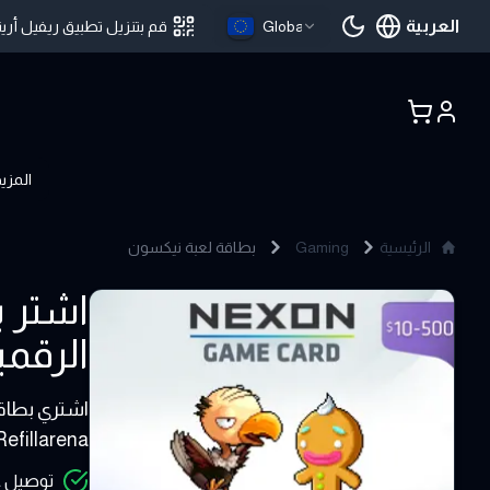
العربية
Global
قم بتنزيل تطبيق ريفيل أرين
اللغة الحالية
المزي
الرئيسية
Gaming
بطاقة لعبة نيكسون
Nexon Game Card
الرقمية ,Bitcoin ,USDT - 
10 - 500 USD
Refillarena
توصيل عن