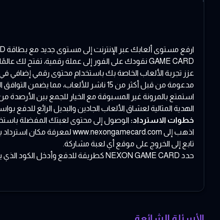
GAME CARD نقودك على الفور إلى عملة رقمية، تفتح لك عالمًا جديدًا مليئًا بالتقدمات داخل اللعبة، وتخصيص الشخصيات، والمزيد.
عزز تجربة الألعاب الخاصة بك باستخدام محتوى رقمي إضافي في الألعاب ع
مدعومة من قبل أكثر من 15 ناشر للألعاب، مما يضمن التوافق الشامل عبر ألعاب ومنصات متعددة.
استمتع بالمرونة غير المسبوقة مع الخيار للجمع بين الأرصدة م
الهدية المثالية لعشاق الألعاب الجادين والبديل الرائع للدفع بوا
خطوات الاسترداد:
الوصول إلى محتوى لعبتك المفضلة باستخدام NEXON GAME CARD بسهولة مثل 
اذهب إلى www.nexongamecard.com لمعرفة مكان استرداد بطاقتك الافتراضية.
تابع إلى الخروج على موقع أي لعبة مشاركة.
حدد NEXON GAME CARD كطريقة للدفع وأدخل الكود الذي يتم عرضه على بطاقتك.
الأسئلة الشائعة