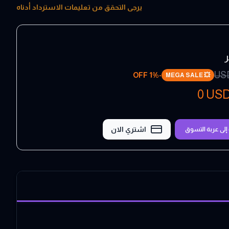
يرجى التحقق من تعليمات الاسترداد أدناه
US
1
% OFF
-
MEGA SALE
💥
0
US
اشتري الان
لى عربة التسوق