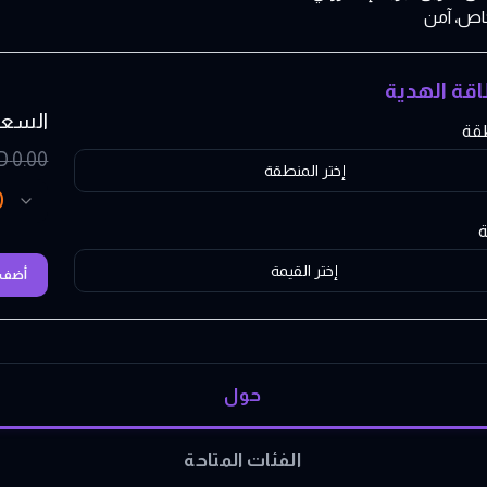
اص، آمن
اقة الهدية
السعر
طقة
D
0.00
إختر المنطقة
D
ة
إختر القيمة
أضف إ
حول
الفئات المتاحة