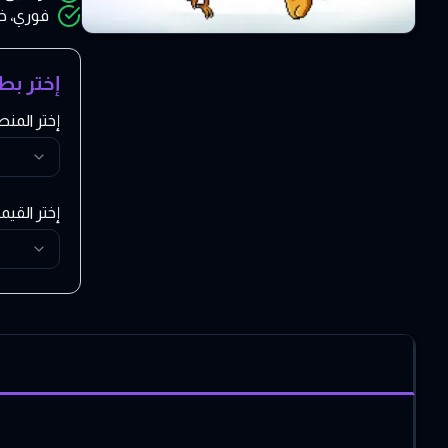
فوري، خ
إختر بط
إختر المن
إختر القيم