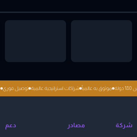
18 دولة
موثوق به عالمياً
شراكات استراتيجية عالمية
توصيل فور
شركة
مصادر
دعم