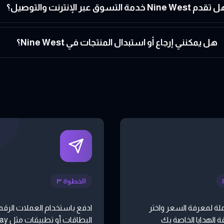
م Nine West خدمة التسوق عبر الإنترنت والتوصيل؟
هل يمكنني إرجاع أو استبدال المنتجات في Nine West؟
الخطوة ٣
لة لمعرفة السعر واختر
ادفع باستخدام العملات الرقمي
 الهدايا الخاصة بك
البطاقات