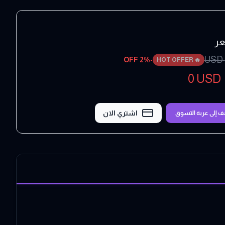
عر
USD
2
% OFF
-
HOT OFFER
🔥
0
USD
اشتري الان
 إلى عربة التسوق