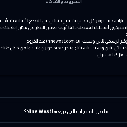
الشروط والأحكام
وارات، حيث توفر كل مجموعة مزيج متوازن من القطع الأساسية وأحدث الا
يكون أنماطك المفضلة دائمًا أنيقة. بغض النظر عن مكان إقامتك في الولا
.
يست (ninewest.com.au) عند الخروج.
ر فيزيائي لناين ويست (باستثناء متاجر ديفيد جونز و ماير) اما من خلال ط
 جهازك المحمول.
ما هي المنتجات التي تبيعها Nine West؟