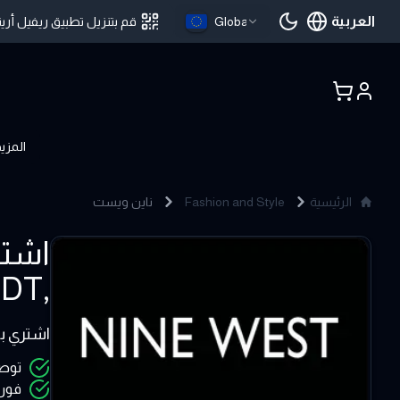
العربية
Global
قم بتنزيل تطبيق ريفيل أرين
اللغة الحالية
المزي
الرئيسية
Fashion and Style
ناين ويست
Nine West
,Bitcoin ,USDT - ريفيل ارينا
20 - 500 AUD
اشتري بطاقات هدايا Nine West | ناين ويست 
توصي
فوري