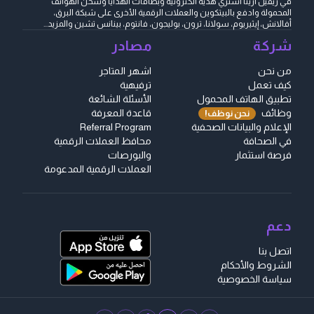
في ريفيل أرينا اشتري هدية الكترونية وبطاقات الهدايا وشحن الهواتف
المحمولة وادفع بالبيتكوين والعملات الرقمية الأخرى على شبكة البرق،
أفالانش، إيثيريوم، سولانا، ترون، بوليجون، فانتوم، بينانس تشين والمزيد...
شركة
مصادر
من نحن
اشهر المتاجر
كيف تعمل
ترفيهية
تطبيق الهاتف المحمول
الأسئلة الشائعة
وظائف
قاعدة المعرفة
نحن نوظف!
الإعلام والبيانات الصحفية
Referral Program
في الصحافة
محافظ العملات الرقمية
فرصة استثمار
والبورصات
العملات الرقمية المدعومة
دعم
اتصل بنا
الشروط والأحكام
سياسة الخصوصية