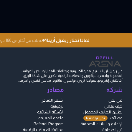
لماذا تختار ريفيل أرينا؟
عملاء في أكثر من 180 دولة
في ريفيل أرينا اشتري هدية الكترونية وبطاقات الهدايا وشحن الهواتف
المحمولة وادفع بالبيتكوين والعملات الرقمية الأخرى على شبكة البرق،
أفالانش، إيثيريوم، سولانا، ترون، بوليجون، فانتوم، بينانس تشين والمزيد...
شركة
مصادر
من نحن
اشهر المتاجر
كيف تعمل
ترفيهية
تطبيق الهاتف المحمول
الأسئلة الشائعة
وظائف
قاعدة المعرفة
نحن نوظف!
الإعلام والبيانات الصحفية
Referral Program
في الصحافة
محافظ العملات الرقمية