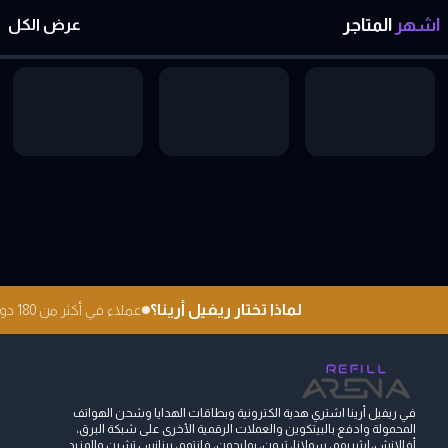
اشهر
المتاجر
عرض الكل
لماذا تختار ريفيل أرينا؟
عملاء في أكثر من 180 دولة
في ريفيل أرينا اشتري هدية الكترونية وبطاقات الهدايا وشحن الهواتف
المحمولة وادفع بالبيتكوين والعملات الرقمية الأخرى على شبكة البرق،
أفالانش، إيثيريوم، سولانا، ترون، بوليجون، فانتوم، بينانس تشين والمزيد...