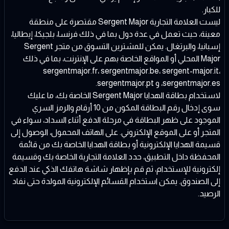
للكبار.
ليست العلامة التجارية Sergent Major مقتصرة على منطقة
معينة، حيث تعمل في عدة دول بما في ذلك فرنسا، بلجيكا، إيطاليا،
إسبانيا، والبرتغال. يمكن للمشترين التسوق من متجر Sergent
Major المحلي أو المواقع الخاصة بهم على الإنترنت، بما في ذلك
sergentmajor.fr، sergentmajor.be، sergent-major.it،
sergentmajor.es، و sergentmajor.pt.
لاستخدام بطاقة الهدايا Sergent Major الخاصة بك، ما عليك
سوى إدخال رقم البطاقة المكون من 10 أرقام والرمز السري
الموجود على ظهر البطاقة في مرحلة الدفع أثناء السداد، سواء في
المتجر أو على الموقع الإلكتروني. على الهاتف المحمول، الوصول إلى
قسيمة الهدايا الإلكترونية أو بطاقة الهدايا الخاصة بك من قائمة
المحفظة داخل التطبيق، حدد العلامة التجارية الخاصة بك وقسيمة
إلكترونية للإستخدام، ثم قم بإظهار شاشة هاتفك الذكي عند الدفع
إلى الصندوق. يمكن استخدام القسائم الإلكترونية المولدة حتى نفاد
الرصيد.