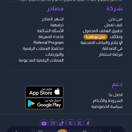
شركة
مصادر
من نحن
اشهر المتاجر
كيف تعمل
ترفيهية
تطبيق الهاتف المحمول
الأسئلة الشائعة
وظائف
قاعدة المعرفة
نحن نوظف!
الإعلام والبيانات الصحفية
Referral Program
في الصحافة
محافظ العملات الرقمية
فرصة استثمار
والبورصات
العملات الرقمية المدعومة
دعم
اتصل بنا
الشروط والأحكام
سياسة الخصوصية
instagram
facebook
pinterest
youtube
twitter
tiktok
© 2023–2026 Refillarena.
جميع الحقوق محفوظة
.