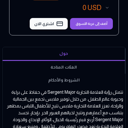
0
USD
اشتري الان
أضف إلى عربة التسوق
حول
الفئات المتاحة
الشروط والأحكام
تتمثل رؤية العلامة التجارية Sergent Major في حفاظ على براءة
وحيوية عالم الطفل. من خلال توفير ملابس تجمع بين الجمالية
والراحة، تعزز العلامة التجارية ملابس تتيح للأطفال اللباس بمظهر
يتناسب مع أعمارهم وتتيح لخيالهم العبور الحر. بإيجاز، تجسد
Sergent Major أربع قيم رئيسية: الخيال، الوئام، الإبداع، والجودة.
العلامة التجارية تعد مصدر إلهام يومي للأطفال ومنبع سعادة