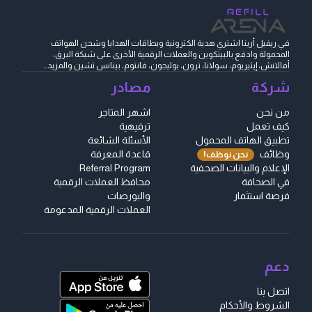
في ريفيل أرينا اشتري هدية الكترونية وبطاقات الهدايا وشحن الهواتف
المحمولة وادفع بالبيتكوين والعملات الرقمية الأخرى على شبكة البرق،
أفالانش، إيثيريوم، سولانا، ترون، بوليجون، فانتوم، بينانس تشين والمزيد...
شركة
مصادر
من نحن
اشهر المتاجر
كيف تعمل
ترفيهية
تطبيق الهاتف المحمول
الأسئلة الشائعة
وظائف
قاعدة المعرفة
نحن نوظف!
الإعلام والبيانات الصحفية
Referral Program
في الصحافة
محافظ العملات الرقمية
فرصة استثمار
والبورصات
العملات الرقمية المدعومة
دعم
اتصل بنا
الشروط والأحكام