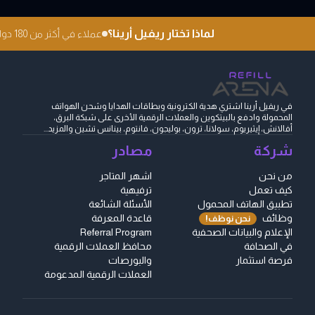
لماذا تختار ريفيل أرينا؟
عملاء في أكثر من 180 دولة
في ريفيل أرينا اشتري هدية الكترونية وبطاقات الهدايا وشحن الهواتف
المحمولة وادفع بالبيتكوين والعملات الرقمية الأخرى على شبكة البرق،
أفالانش، إيثيريوم، سولانا، ترون، بوليجون، فانتوم، بينانس تشين والمزيد...
شركة
مصادر
من نحن
اشهر المتاجر
كيف تعمل
ترفيهية
تطبيق الهاتف المحمول
الأسئلة الشائعة
وظائف
قاعدة المعرفة
نحن نوظف!
الإعلام والبيانات الصحفية
Referral Program
في الصحافة
محافظ العملات الرقمية
فرصة استثمار
والبورصات
العملات الرقمية المدعومة