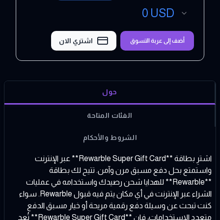
0
USD
اشتري الان
أضف إلى عربة التسوق
حول
الفئات المتاحة
الشروط والأحكام
اشترِ بطاقة **Rewarble Super Gift Card** عبر الإنترنت
واستمتع بحل دفع مسبق مرن وآمن. تتيح لك بطاقة
**Rewarble** للهدايا شحن رصيدك واستخدامه في عمليات
الشراء عبر الإنترنت في أي مكان يتم فيه قبول Rewarble. سواء
كنت تبحث عن وسيلة دفع رقمية مريحة أو خيار مسبق الدفع
متعدد الاستخدامات، فإن **Rewarble Super Gift Card** تُعد