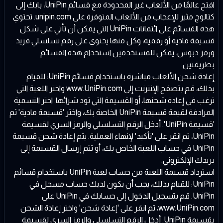
افتح عالمًا من الألعاب غير المحدودة مع قسائم UniPin، بابك إلى
كتالوج مثير للإعجاب من الألعاب المتوفرة على
unipin.com
. تحتوي
هذه القسائم على ائتمانات UniPin التي يمكن أن تأتي على شكل
قسيمة مادية أو رقمية، وكل منها يحتوي على رقم تسلسلي فريد
ورمز دبوس. يمكن للمستخدمين استخدام هذه القسائم
بطريقتين:
إعادة شحن الألعاب مباشرة باستخدام قسائم UniPin: للقيام
بذلك، قم بتصفح الإنترنت إلى
www.UniPin.com
واختر اللعبة التي
ترغب في إعادة شحنها، أو القسيمة التي تود شرائها. اختر التسمية
المرادفة لقيمة قسيمة UniPin الخاصة بك، واختر 'قسيمة مادية' ثم
'قسيمة UniPin'. أدخل الرقم التسلسلي والرمز السري لقسيمة
UniPin، ثم انقر على 'تأكيد' لإنهاء العملية. يتم إعادة شحن قسيمة
UniPin في حساب اللعبة الخاص بك، أو تتم إرسال القسيمة إلى
بريدك الإلكتروني.
استرداد قسيمة اللعبة من حساب لعبة UniPin باستخدام قسائم
UniPin: للقيام بذلك، يجب أن يكون لديك حساب مسجل في
UniPin. قم بتسجيل الدخول إلى حسابك في UniPin على
www.UniPin.com
، ثم انقر على 'إعادة شحن' واختر إعادة الشحن
بقسيمة UniPin. أدخل الرقم التسلسلي والرمز السري لقسيمة