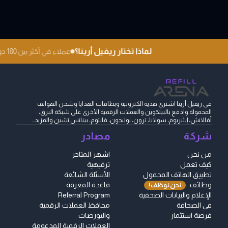
لماذا تختار ريفيل أرينا؟
عملاء في أكثر من 180 دولة
في ريفيل أرينا اشتري هدية الكترونية وبطاقات الهدايا وشحن الهواتف
المحمولة وادفع بالبيتكوين والعملات الرقمية الأخرى على شبكة البرق،
أفالانش، إيثيريوم، سولانا، ترون، بوليجون، فانتوم، بينانس تشين والمزيد...
شركة
مصادر
من نحن
اشهر المتاجر
كيف تعمل
ترفيهية
تطبيق الهاتف المحمول
الأسئلة الشائعة
وظائف
قاعدة المعرفة
نحن نوظف!
الإعلام والبيانات الصحفية
Referral Program
في الصحافة
محافظ العملات الرقمية
فرصة استثمار
والبورصات
العملات الرقمية المدعومة