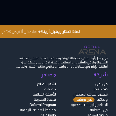
لماذا تختار ريفيل أرينا؟
عملاء في أكثر من 180 دولة
في ريفيل أرينا اشتري هدية الكترونية وبطاقات الهدايا وشحن الهواتف
المحمولة وادفع بالبيتكوين والعملات الرقمية الأخرى على شبكة البرق،
أفالانش، إيثيريوم، سولانا، ترون، بوليجون، فانتوم، بينانس تشين والمزيد...
شركة
مصادر
من نحن
اشهر المتاجر
كيف تعمل
ترفيهية
تطبيق الهاتف المحمول
الأسئلة الشائعة
وظائف
قاعدة المعرفة
نحن نوظف!
الإعلام والبيانات الصحفية
Referral Program
في الصحافة
محافظ العملات الرقمية
فرصة استثمار
والبورصات