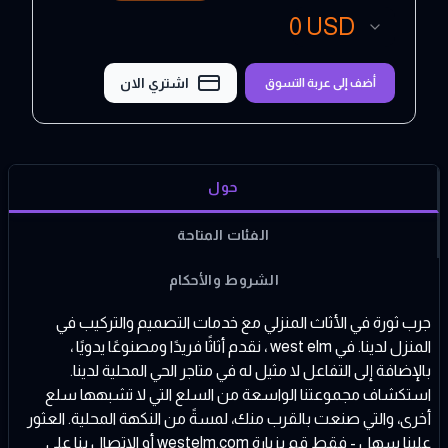
0
USD
اشتري الان
أضف إلى عربة التسوق
حول
الفئات المتاحة
الشروط والأحكام
جرب ثورة في الأثاث المنزلي مع خدمات التصميم والتركيب في
المنزل لدينا. في west elm ، نقدم أثاثًا فريدًا ومصنوعًا يدويًا ،
بالإضافة إلى التفاعل لا مثيل له في متاجر الحي المحلية لدينا.
استكشاف مجموعتنا الواسعة من السلع التي لا تشبهها سلع
أخرى، والتي صنعت بالقرب منك، لمسةً من النكهة المحلية. العثور
علينا سهل - فقط قم بزيارة
westelm.com
أو الاتصال بنا على