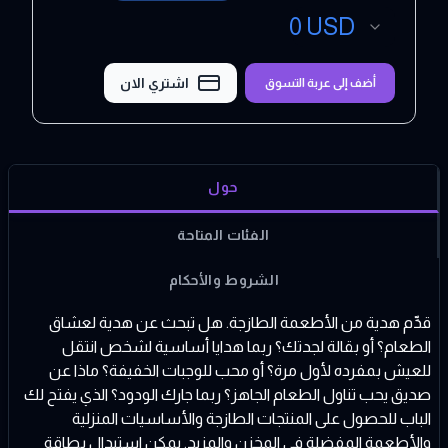
0
USD
اشتري الان
أضف إلى عربة التسوق
حول
الفئات المتاحة
الشروط والأحكام
قدِّم هدية من الأطعمة الطازجة. هل تبحث عن هدية لعشاق
الطعام؟ أو بقالة لجدتك؟ ربما هدايا أساسية لشخص انتقل
للعيش بمفرده لأول مرة؟ أو محب للوجبات الخفيفة؟ ماذا عن
صديق يحب تناول الطعام الجاهز؟ ربما جارك الودود؟ الذي يفتح لك
الباب للحصول على المنتجات الطازجة والأساسيات المنزلية
والأطعمة المفضلة في المخزن والمزيد. يمكن استبدال بطاقة