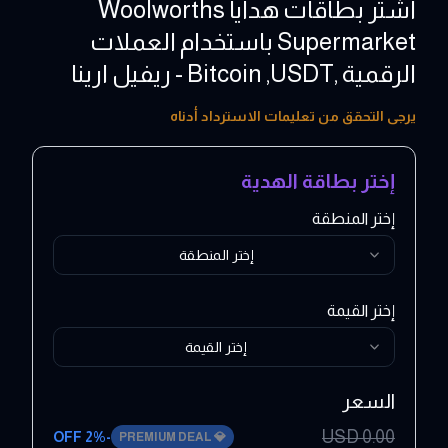
اشتر بطاقات هدايا Woolworths
Supermarket باستخدام العملات
الرقمية ,Bitcoin ,USDT - ريفيل ارينا
10 - 250 AUD
يرجى التحقق من تعليمات الاسترداد أدناه
إختر بطاقة الهدية
إختر المنطقة
إختر المنطقة
إختر القيمة
إختر القيمة
السعر
USD
0.00
2
% OFF
-
PREMIUM DEAL
💎