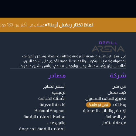
لماذا تختار ريفيل أرينا؟
عملاء في أكثر من 180 دولة
في ريفيل أرينا اشتري هدية الكترونية وبطاقات الهدايا وشحن الهواتف
المحمولة وادفع بالبيتكوين والعملات الرقمية الأخرى على شبكة البرق،
أفالانش، إيثيريوم، سولانا، ترون، بوليجون، فانتوم، بينانس تشين والمزيد...
شركة
مصادر
من نحن
اشهر المتاجر
كيف تعمل
ترفيهية
تطبيق الهاتف المحمول
الأسئلة الشائعة
وظائف
قاعدة المعرفة
نحن نوظف!
الإعلام والبيانات الصحفية
Referral Program
في الصحافة
محافظ العملات الرقمية
فرصة استثمار
والبورصات
العملات الرقمية المدعومة