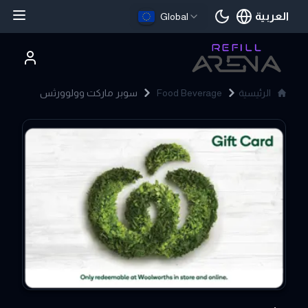
العربية
Global
اللغة الحالية
الرئيسية
Food Beverage
سوبر ماركت وولوورثس
Woolworths Supermarket