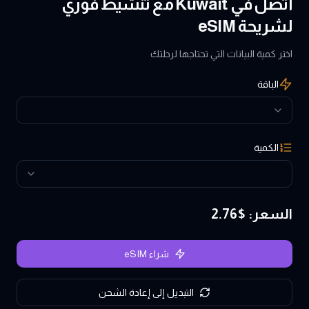
اتصل في Kuwait مع تنشيط فوري
لشريحة eSIM
اختر كمية البيانات التي تحتاجها لرحلتك
الباقة
الكمية
السعر
: $
2.76
شراء eSIM
التبديل إلى إعادة الشحن