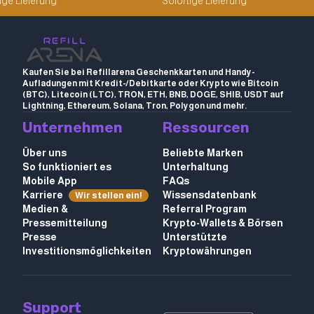
ige Lieferung
Sofortige Lieferung
Kaufen Sie bei Refillarena Geschenkkarten und Handy-
Aufladungen mit Kredit-/Debitkarte oder Krypto wie Bitcoin
(BTC), Litecoin (LTC), TRON, ETH, BNB, DOGE, SHIB, USDT auf
Lightning, Ethereum, Solana, Tron, Polygon und mehr.
Unternehmen
Ressourcen
Über uns
Beliebte Marken
So funktioniert es
Unterhaltung
Mobile App
FAQs
Karriere
Wissensdatenbank
Wir stellen ein!
Medien &
Referral Program
Pressemitteilung
Krypto-Wallets & Börsen
Presse
Unterstützte
Investitionsmöglichkeiten
Kryptowährungen
Support