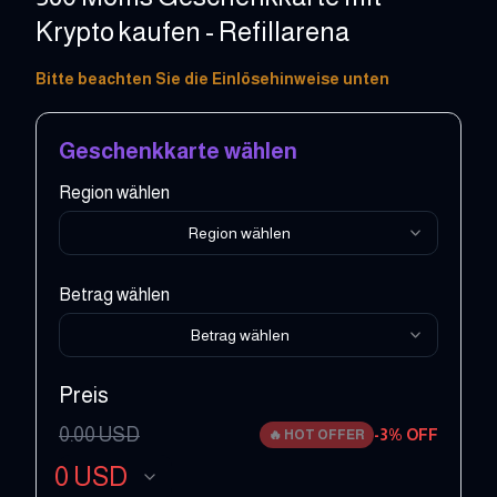
Krypto kaufen - Refillarena
10 - 100 USD
Bitte beachten Sie die Einlösehinweise unten
Geschenkkarte wählen
Region wählen
Region wählen
Betrag wählen
Betrag wählen
Preis
0.00
USD
-
3
% OFF
🔥
HOT OFFER
0
USD