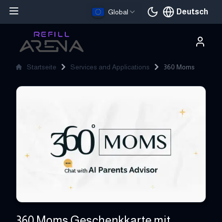
Deutsch
Global
Aktuelle Sprache
Startseite
Services and Applications
360 Moms
360 Moms
360 Moms Geschenkkarte mit