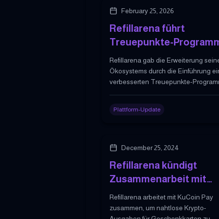
February 25, 2026
Refillarena führt
Treuepunkte-Program
für seine Geschenkkart
Refillarena gab die Erweiterung sein
und eSIM-Plattform ein
Ökosystems durch die Einführung e
verbesserten Treuepunkte-Progra
und des erweiterten Zugangs zu digi
Geschenkkarten und eSIM-Produkt
Plattform-Update
bekannt.
December 25, 2024
Refillarena kündigt
Zusammenarbeit mit
KuCoin Pay zur
Refillarena arbeitet mit KuCoin Pay
Erweiterung des Nutze
zusammen, um nahtlose Krypto-
Ausgaben für Geschenkkarten zu