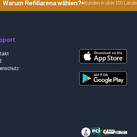
arum Refillarena wählen?
Kunden in über 180 Ländern
pport
takt
B
enschutz