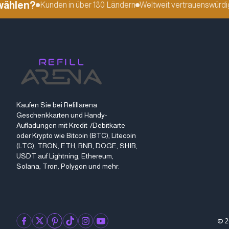
hlen?
Kunden in über 180 Ländern
Weltweit vertrauenswürdig
G
Kaufen Sie bei Refillarena
Geschenkkarten und Handy-
Aufladungen mit Kredit-/Debitkarte
oder Krypto wie Bitcoin (BTC), Litecoin
(LTC), TRON, ETH, BNB, DOGE, SHIB,
USDT auf Lightning, Ethereum,
Solana, Tron, Polygon und mehr.
© 2
facebook
twitter
pinterest
tiktok
instagram
youtube