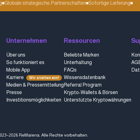
W
lobale strategische Partnerschaften
Sofortige Lieferung
Unternehmen
Ressourcen
Su
Über uns
Beliebte Marken
Kon
So funktioniert es
Unterhaltung
AG
Mobile App
FAQs
Dat
Karriere
Wissensdatenbank
Wir stellen ein!
Medien & Pressemitteilung
Referral Program
Presse
Krypto-Wallets & Börsen
Investitionsmöglichkeiten
Unterstützte Kryptowährungen
023–2026 Refillarena.
Alle Rechte vorbehalten
.