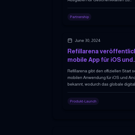
von Krypto-Zahlungen 
ermöglichen, Rabatte anzubieten u
digitale Assets mit realem Nutzen zu
Partnership
verbinden.
June 30, 2024
Refillarena veröffentlic
mobile App für iOS und
Android
Refillarena gibt den offiziellen Start s
mobilen Anwendung für iOS und And
bekannt, wodurch das globale digita
Verschenken und krypto-gestützte
Transaktionen zugänglicher und
Produkt-Launch
benutzerfreundlicher werden.