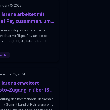
nuary 15, 2025
llarena arbeitet mit
get Pay zusammen, um
tlose Krypto-Zahlungen
arena kündigt eine strategische
 Geschenkkarten, eSIMs
rschaft mit Bitget Pay an, die es
digitale Dienste zu
n ermöglicht, digitale Güter mit
owährungen durch schnelle, sichere
öglichen
ransparente Transaktionen zu
ership
ben.
ecember 15, 2024
llarena erweitert
pto-Zugang in über 180
dern mit Mobilfunk- &
wartung des kommenden Blockchain
chenkkarten-Diensten
my Summit kündigt Refillarena eine
tende Erweiterung seiner globalen