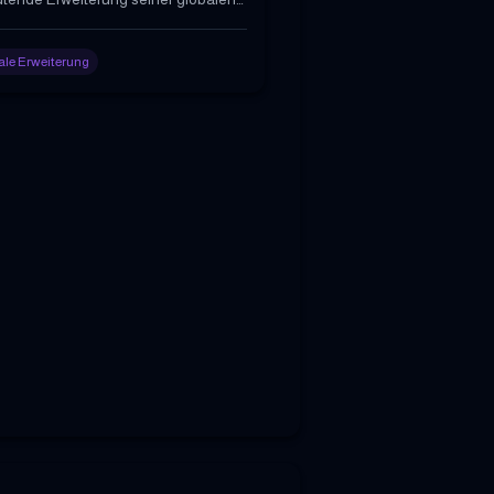
erschaften mit Mobilfunkbetreibern
0 Betreibern in über 180 Ländern an.
le Erweiterung