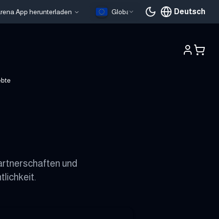
Deutsch
larena App herunterladen
Global
Aktuelle Sprache
ebte
artnerschaften und
lichkeit.