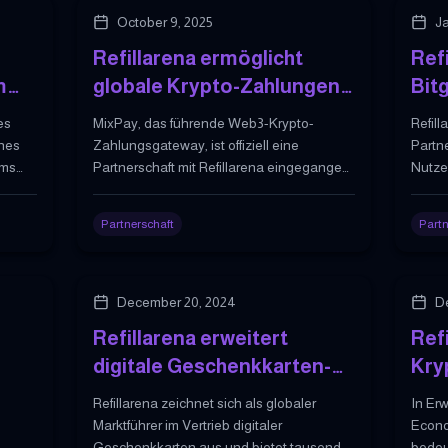
October 9, 2025
Ja
Refillarena ermöglicht
Refi
m
globale Krypto-Zahlungen
Bit
en-
für digitale Güter durch
nah
es
MixPay, das führende Web3-Krypto-
Refill
MixPay-Integration
für
ines
Zahlungsgateway, ist offiziell eine
Partne
mms
Partnerschaft mit Refillarena eingegangen,
und 
Nutzer
talen
einer globalen Plattform für digitale
Krypt
erm
en
Produkte und Dienste.
und t
Partnerschaft
Partn
erwer
December 20, 2024
D
Refillarena erweitert
Refi
digitale Geschenkkarten-
Kry
Plattform mit tausenden
Län
Refillarena zeichnet sich als globaler
In Er
ns
globalen Marken und
Ges
Marktführer im Vertrieb digitaler
Econo
Geschenkkarten aus und bietet tausende
bedeu