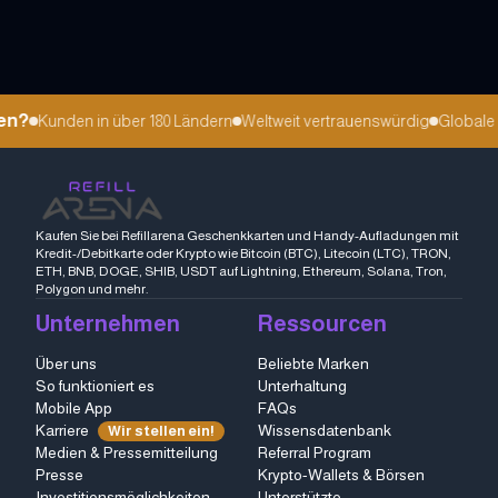
n?
Kunden in über 180 Ländern
Weltweit vertrauenswürdig
Globale st
Kaufen Sie bei Refillarena Geschenkkarten und Handy-Aufladungen mit
Kredit-/Debitkarte oder Krypto wie Bitcoin (BTC), Litecoin (LTC), TRON,
ETH, BNB, DOGE, SHIB, USDT auf Lightning, Ethereum, Solana, Tron,
Polygon und mehr.
Unternehmen
Ressourcen
Über uns
Beliebte Marken
So funktioniert es
Unterhaltung
Mobile App
FAQs
Karriere
Wissensdatenbank
Wir stellen ein!
Medien & Pressemitteilung
Referral Program
Presse
Krypto-Wallets & Börsen
Investitionsmöglichkeiten
Unterstützte