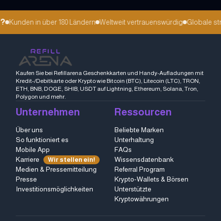
Kunden in über 180 Ländern
Weltweit vertrauenswürdig
Globale strat
Kaufen Sie bei Refillarena Geschenkkarten und Handy-Aufladungen mit
Kredit-/Debitkarte oder Krypto wie Bitcoin (BTC), Litecoin (LTC), TRON,
ETH, BNB, DOGE, SHIB, USDT auf Lightning, Ethereum, Solana, Tron,
Polygon und mehr.
Unternehmen
Ressourcen
Über uns
Beliebte Marken
So funktioniert es
Unterhaltung
Mobile App
FAQs
Karriere
Wissensdatenbank
Wir stellen ein!
Medien & Pressemitteilung
Referral Program
Presse
Krypto-Wallets & Börsen
Investitionsmöglichkeiten
Unterstützte
Kryptowährungen