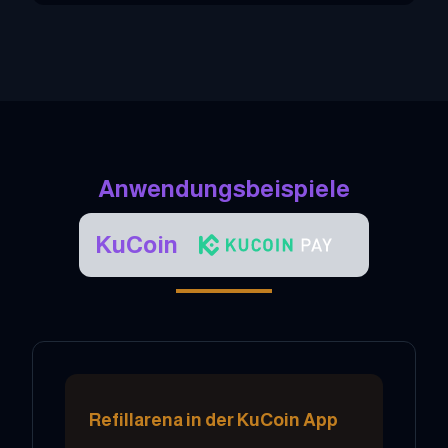
Anwendungsbeispiele
KuCoin
Refillarena in der KuCoin App