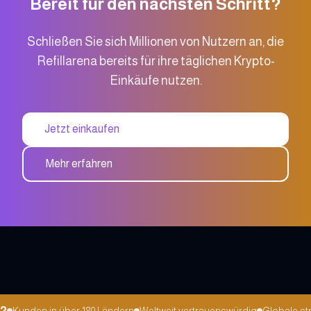
Bereit für den nächsten Schritt?
Schließen Sie sich Millionen von Nutzern an, die
Refillarena bereits für ihre täglichen Krypto-
Einkäufe nutzen.
Jetzt einkaufen
Mehr erfahren
Kunden in über 180 Ländern
Weltweit vertrauenswürdig
Globale strat