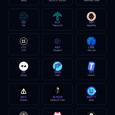
Beefy
BOOK OF MEME
Wormhole Token
SEI
RJV
WIF
Sei
Rejuve.AI
dogwifhat
JTO
RAY
LIME
JITO
Raydium
iMe Lab
ZK
SNEK
TET
zkSync
Snek
Tectum
NOT
AITECH
BRETT
Notcoin
Solidus Ai Tech
Brett