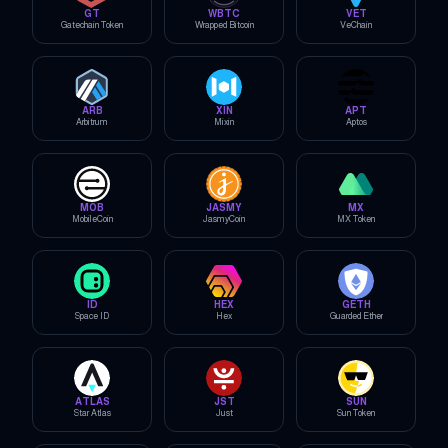
GT
WBTC
VET
Gatechain Token
Wrapped Bitcoin
VeChain
ARB
XIN
APT
Arbitrum
Mixin
Aptos
MOB
JASMY
MX
MobileCoin
JasmyCoin
MX Token
ID
HEX
GETH
Space ID
Hex
Guarded Ether
ATLAS
JST
SUN
Star Atlas
Just
Sun Token