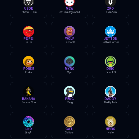
USDE
MEW
ZRO
Ethena USDe
cat in a dogs world
LayerZero
PEIPEI
WOLF
JETTON
PeiPei
Landwolf
JetTon Games
PONKE
MYRO
DINO
Ponke
Myro
DinoLFG
BANANA
PENG
DADDY
Banana Gun
Peng
Daddy Tate
LNQ
CATI
NEIRO
LinqAI
Catizen
Neiro