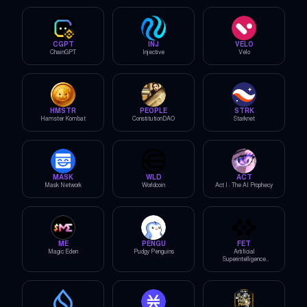
CGPT
INJ
VELO
ChainGPT
Injective
Velo
HMSTR
PEOPLE
STRK
Hamster Kombat
ConstitutionDAO
Starknet
MASK
WLD
ACT
Mask Network
Worldcoin
Act I : The AI Prophecy
ME
PENGU
FET
Magic Eden
Pudgy Penguins
Artificial
Superintelligence
Alliance