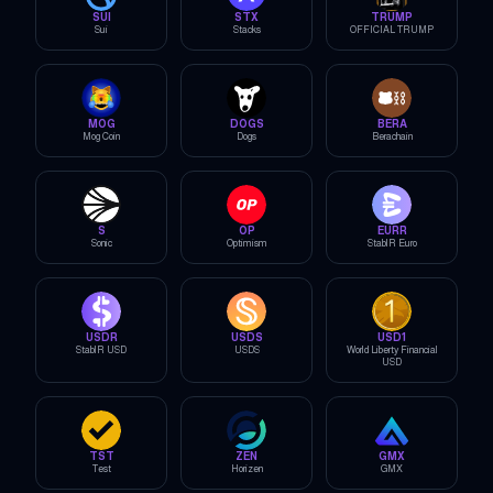
SUI
STX
TRUMP
Sui
Stacks
OFFICIAL TRUMP
MOG
DOGS
BERA
Mog Coin
Dogs
Berachain
S
OP
EURR
Sonic
Optimism
StablR Euro
USDR
USDS
USD1
StablR USD
USDS
World Liberty Financial
USD
TST
ZEN
GMX
Test
Horizen
GMX