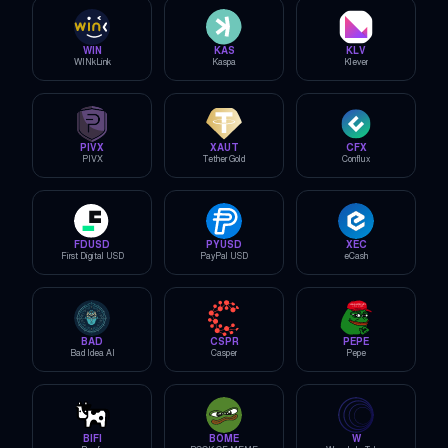
WIN
KAS
KLV
WINkLink
Kaspa
Klever
PIVX
XAUT
CFX
PIVX
Tether Gold
Conflux
FDUSD
PYUSD
XEC
First Digital USD
PayPal USD
eCash
BAD
CSPR
PEPE
Bad Idea AI
Casper
Pepe
BIFI
BOME
W