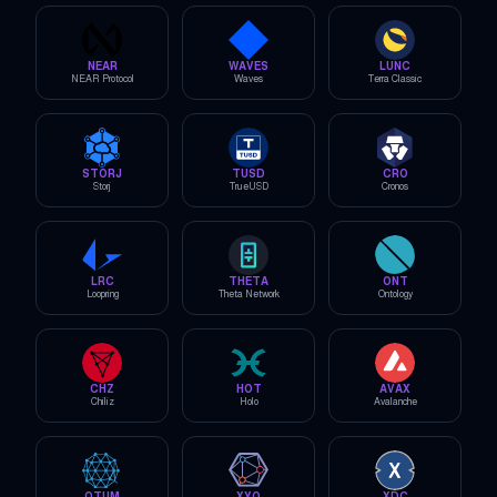
NEAR
WAVES
LUNC
NEAR Protocol
Waves
Terra Classic
STORJ
TUSD
CRO
Storj
TrueUSD
Cronos
LRC
THETA
ONT
Loopring
Theta Network
Ontology
CHZ
HOT
AVAX
Chiliz
Holo
Avalanche
QTUM
XYO
XDC