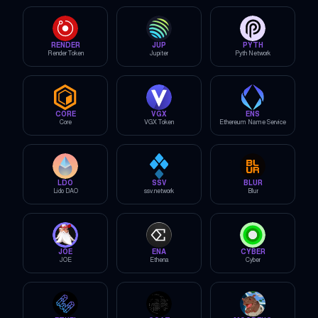
RENDER
JUP
PYTH
Render Token
Jupiter
Pyth Network
CORE
VGX
ENS
Core
VGX Token
Ethereum Name Service
LDO
SSV
BLUR
Lido DAO
ssv.network
Blur
JOE
ENA
CYBER
JOE
Ethena
Cyber