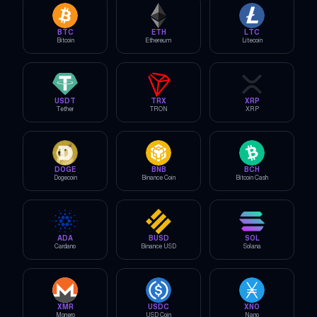
BTC
ETH
LTC
Bitcoin
Ethereum
Litecoin
USDT
TRX
XRP
Tether
TRON
XRP
DOGE
BNB
BCH
Dogecoin
Binance Coin
Bitcoin Cash
ADA
BUSD
SOL
Cardano
Binance USD
Solana
XMR
USDC
XNO
Monero
USD Coin
Nano