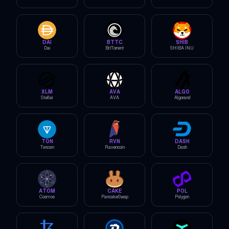
DAI
BTTC
SHIB
Dai
BitTorrent
SHIBA INU
XLM
AVA
ALGO
Stellar
AVA
Algorand
TON
RVN
DASH
Toncoin
Ravencoin
Dash
ATOM
CAKE
POL
Cosmos
PancakeSwap
Polygon