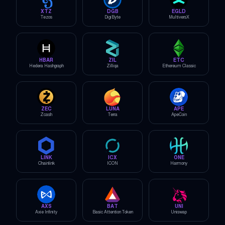
XTZ
DGB
EGLD
Tezos
DigiByte
MultiversX
HBAR
ZIL
ETC
Hedera Hashgraph
Zilliqa
Ethereum Classic
ZEC
LUNA
APE
Zcash
Terra
ApeCoin
LINK
ICX
ONE
Chainlink
ICON
Harmony
AXS
BAT
UNI
Axie Infinity
Basic Attention Token
Uniswap