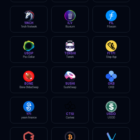
1INCH
ILV
FIL
1inch Network
Illuvium
Filecoin
USDP
TENSHI
FITFI
Pax Dollar
Tenshi
Step App
BONE
SUSHI
OKB
Bone ShibaSwap
SushiSwap
OKB
YFI
CTSI
USDD
yearn.finance
Cartesi
USDD