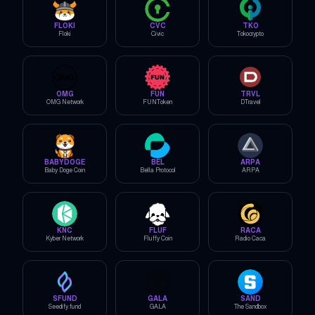
FLOKI
CVC
TKO
Floki
Civic
Tokocrypto
OMG
FUN
TRVL
OMG Network
FUNToken
DTravel
BABYDOGE
BEL
ARPA
Baby Doge Coin
Bella Protocol
ARPA
KNC
FLUF
RACA
Kyber Network
Fluffy Coin
Radio Caca
SFUND
GALA
SAND
Seedify.fund
GALA
The Sandbox