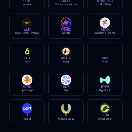
ETHFI
GOAT
MOODENG
ether.fi
Goatseus Maximus
Moo Deng
WLFI
WEMIX
AERO
World Liberty Financial
WEMIX
Aerodrome Finance
KAIA
ASTER
ONDO
Kaia
Aster
Ondo
OPEN
SKY
HYPE
OpenLedger
Sky
Hyperliquid
A
U
USDG
Vaulta
United Stables
Global Dollar