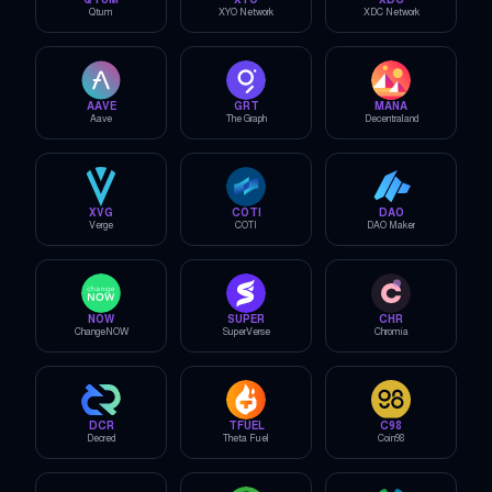
Qtum
XYO Network
XDC Network
AAVE
GRT
MANA
Aave
The Graph
Decentraland
XVG
COTI
DAO
Verge
COTI
DAO Maker
NOW
SUPER
CHR
ChangeNOW
SuperVerse
Chromia
DCR
TFUEL
C98
Decred
Theta Fuel
Coin98