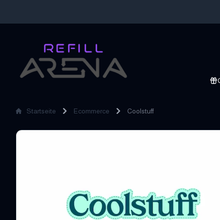
Startseite
Ecommerce
Coolstuff
Coolstuff