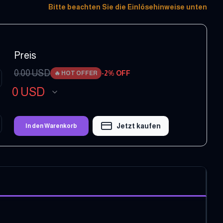
Bitte beachten Sie die Einlösehinweise unten
Preis
0.00
USD
-
2
% OFF
🔥
HOT OFFER
0
USD
Jetzt kaufen
In den Warenkorb