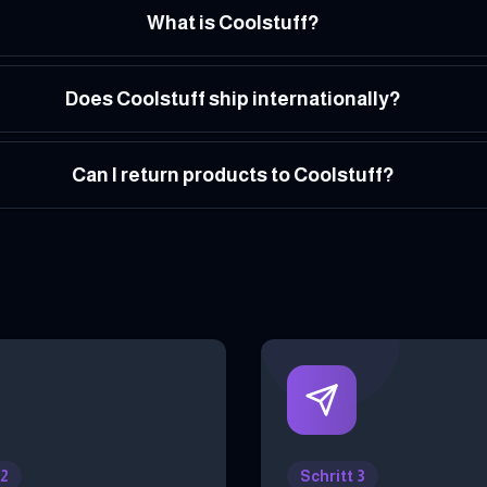
What is Coolstuff?
Does Coolstuff ship internationally?
Can I return products to Coolstuff?
 2
Schritt 3