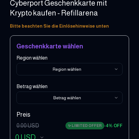
Cyberport Geschenkkarte mit
Krypto kaufen - Refillarena
5 - 100 EUR
Bitte beachten Sie die Einlösehinweise unten
Geschenkkarte wählen
Region wählen
Region wählen
Betrag wählen
Betrag wählen
Preis
0.00
USD
-
4
% OFF
✨
LIMITED OFFER
0
USD