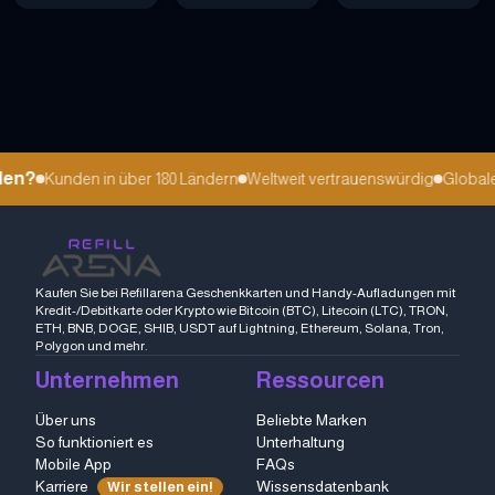
en?
Kunden in über 180 Ländern
Weltweit vertrauenswürdig
Globale 
Kaufen Sie bei Refillarena Geschenkkarten und Handy-Aufladungen mit
Kredit-/Debitkarte oder Krypto wie Bitcoin (BTC), Litecoin (LTC), TRON,
ETH, BNB, DOGE, SHIB, USDT auf Lightning, Ethereum, Solana, Tron,
Polygon und mehr.
Unternehmen
Ressourcen
Über uns
Beliebte Marken
So funktioniert es
Unterhaltung
Mobile App
FAQs
Karriere
Wissensdatenbank
Wir stellen ein!