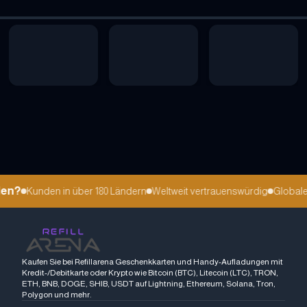
en?
Kunden in über 180 Ländern
Weltweit vertrauenswürdig
Globale s
Kaufen Sie bei Refillarena Geschenkkarten und Handy-Aufladungen mit
Kredit-/Debitkarte oder Krypto wie Bitcoin (BTC), Litecoin (LTC), TRON,
ETH, BNB, DOGE, SHIB, USDT auf Lightning, Ethereum, Solana, Tron,
Polygon und mehr.