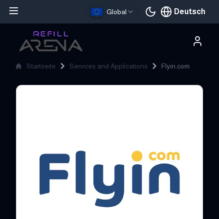
Deutsch
Global
Aktuelle Sprache
Startseite
Services and Applications
Flyin.com
Flyin.com