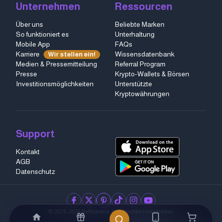
Unternehmen
Ressourcen
Über uns
Beliebte Marken
So funktioniert es
Unterhaltung
Mobile App
FAQs
Karriere
Wissensdatenbank
Wir stellen ein!
Medien & Pressemitteilung
Referral Program
Presse
Krypto-Wallets & Börsen
Investitionsmöglichkeiten
Unterstützte
Kryptowährungen
Support
Kontakt
AGB
Datenschutz
facebook
twitter
pinterest
tiktok
instagram
youtube
© 2023–2026 Refillarena.
Alle Rechte vorbehalten
.