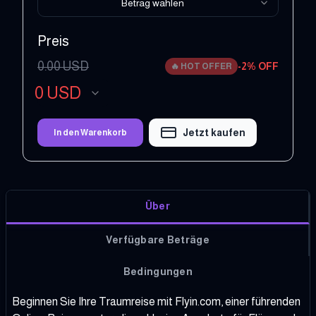
Betrag wählen
Preis
0.00
USD
-
2
% OFF
🔥
HOT OFFER
0
USD
Jetzt kaufen
In den Warenkorb
Über
Verfügbare Beträge
Bedingungen
Beginnen Sie Ihre Traumreise mit Flyin.com, einer führenden