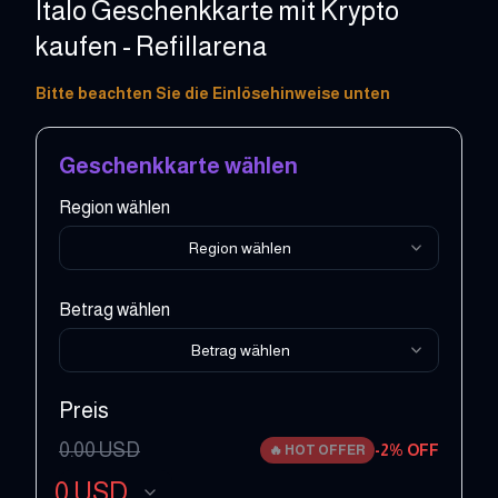
Italo Geschenkkarte mit Krypto
kaufen - Refillarena
10 - 100 EUR
Bitte beachten Sie die Einlösehinweise unten
Geschenkkarte wählen
Region wählen
Region wählen
Betrag wählen
Betrag wählen
Preis
0.00
USD
-
2
% OFF
🔥
HOT OFFER
0
USD