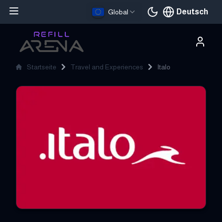
Deutsch
Global
Aktuelle Sprache
Startseite
Travel and Experiences
Italo
Italo