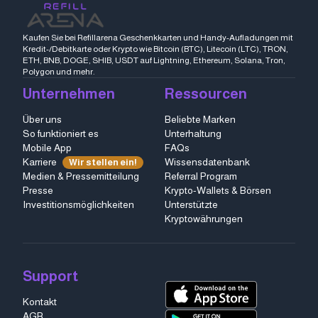
Kaufen Sie bei Refillarena Geschenkkarten und Handy-Aufladungen mit
Kredit-/Debitkarte oder Krypto wie Bitcoin (BTC), Litecoin (LTC), TRON,
ETH, BNB, DOGE, SHIB, USDT auf Lightning, Ethereum, Solana, Tron,
Polygon und mehr.
Unternehmen
Ressourcen
Über uns
Beliebte Marken
So funktioniert es
Unterhaltung
Mobile App
FAQs
Karriere
Wissensdatenbank
Wir stellen ein!
Medien & Pressemitteilung
Referral Program
Presse
Krypto-Wallets & Börsen
Investitionsmöglichkeiten
Unterstützte
Kryptowährungen
Support
Kontakt
AGB