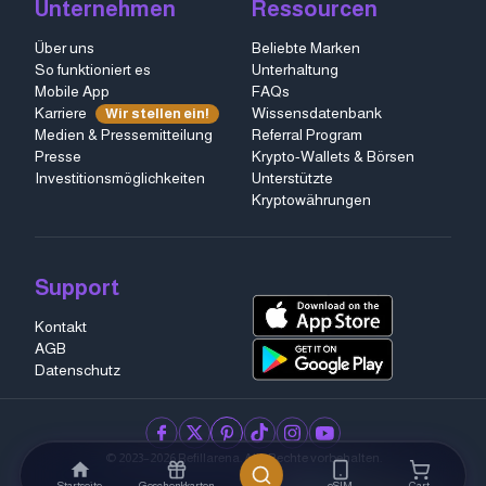
Unternehmen
Ressourcen
Über uns
Beliebte Marken
So funktioniert es
Unterhaltung
Mobile App
FAQs
Karriere
Wissensdatenbank
Wir stellen ein!
Medien & Pressemitteilung
Referral Program
Presse
Krypto-Wallets & Börsen
Investitionsmöglichkeiten
Unterstützte
Kryptowährungen
Support
Kontakt
AGB
Datenschutz
facebook
twitter
pinterest
tiktok
instagram
youtube
© 2023–2026 Refillarena.
Alle Rechte vorbehalten
.
Startseite
Geschenkkarten
eSIM
Cart