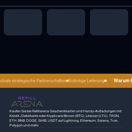
Warum Re
bale strategische Partnerschaften
Sofortige Lieferung
Kaufen Sie bei Refillarena Geschenkkarten und Handy-Aufladungen mit
Kredit-/Debitkarte oder Krypto wie Bitcoin (BTC), Litecoin (LTC), TRON,
ETH, BNB, DOGE, SHIB, USDT auf Lightning, Ethereum, Solana, Tron,
Polygon und mehr.