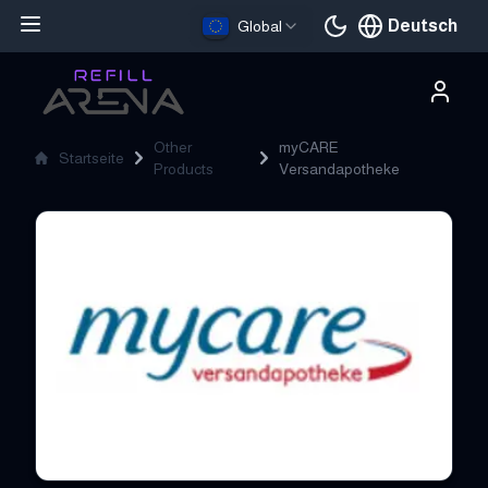
Deutsch
Global
Aktuelle Sprache
Other
myCARE
Startseite
Products
Versandapotheke
myCARE Versandapotheke