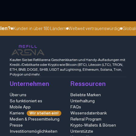
en?
Kunden in über 180 Ländern
Weltweit vertrauenswürdig
Globale 
Kaufen Sie bei Refillarena Geschenkkarten und Handy-Aufladungen mit
Kredit-/Debitkarte oder Krypto wie Bitcoin (BTC), Litecoin (LTC), TRON,
ETH, BNB, DOGE, SHIB, USDT auf Lightning, Ethereum, Solana, Tron,
Polygon und mehr.
Unternehmen
Ressourcen
Über uns
Beliebte Marken
So funktioniert es
Unterhaltung
Mobile App
FAQs
Karriere
Wissensdatenbank
Wir stellen ein!
Medien & Pressemitteilung
Referral Program
Presse
Krypto-Wallets & Börsen
Investitionsmöglichkeiten
Unterstützte