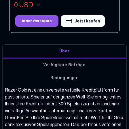
0
USD
Jetzt kaufen
In den Warenkorb
Über
Verfügbare Beträge
Bedingungen
Razer Gold ist eine universelle virtuelle Kreditplattform für
passionierte Spieler auf der ganzen Welt. Sie ermöglicht es
Ihnen, Ihre Kredite in über 2.500 Spielen zu nutzen und eine
vielfältige Auswahl an Unterhaltungsinhalten zu kaufen.
Genießen Sie Ihre Spielerlebnisse mit mehr Wert für Ihr Geld,
dank exklusiven Spielangeboten. Darüber hinaus verdienen