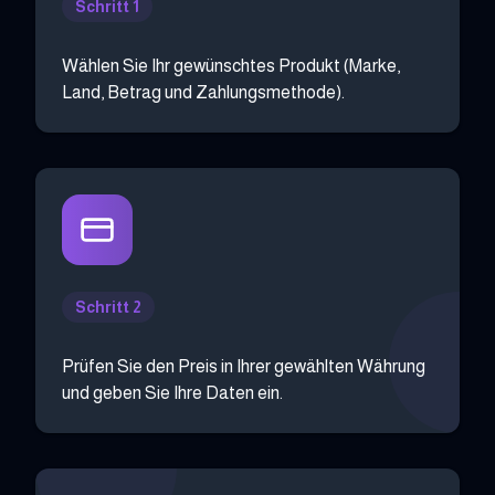
Schritt 1
Wählen Sie Ihr gewünschtes Produkt (Marke,
Land, Betrag und Zahlungsmethode).
Schritt 2
Prüfen Sie den Preis in Ihrer gewählten Währung
und geben Sie Ihre Daten ein.