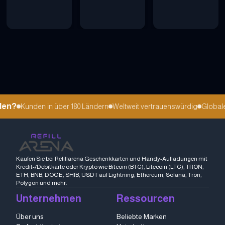
en?
Kunden in über 180 Ländern
Weltweit vertrauenswürdig
Globale 
Kaufen Sie bei Refillarena Geschenkkarten und Handy-Aufladungen mit
Kredit-/Debitkarte oder Krypto wie Bitcoin (BTC), Litecoin (LTC), TRON,
ETH, BNB, DOGE, SHIB, USDT auf Lightning, Ethereum, Solana, Tron,
Polygon und mehr.
Unternehmen
Ressourcen
Über uns
Beliebte Marken