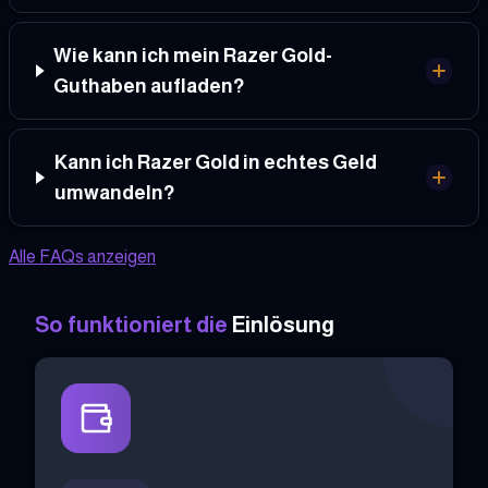
Wie kann ich mein Razer Gold-
Guthaben aufladen?
Kann ich Razer Gold in echtes Geld
umwandeln?
Alle FAQs anzeigen
So funktioniert die
Einlösung