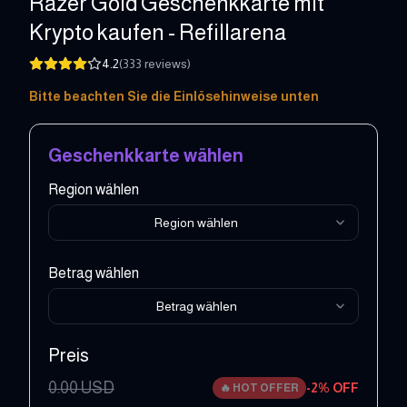
Razer Gold Geschenkkarte mit
Krypto kaufen - Refillarena
4.2
(
333
reviews
)
1 - 500 USD
Bitte beachten Sie die Einlösehinweise unten
Geschenkkarte wählen
Region wählen
Region wählen
Betrag wählen
Betrag wählen
Preis
0.00
USD
-
2
% OFF
🔥
HOT OFFER