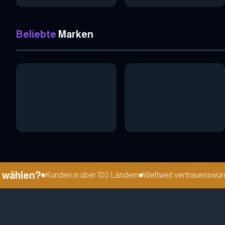
Beliebte
Marken
ählen?
Kunden in über 180 Ländern
Weltweit vertrauenswürdig