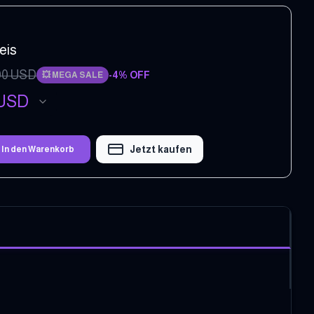
eis
00
USD
-
4
% OFF
💥
MEGA SALE
USD
Jetzt kaufen
In den Warenkorb