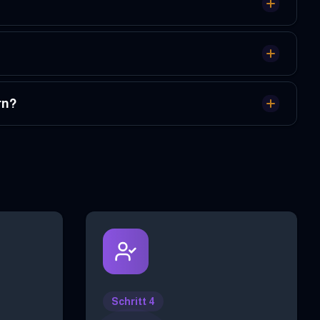
rn?
Schritt 4