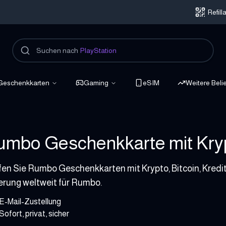
Refil
Suchen nach
PlayStation
Geschenkkarten
Gaming
eSIM
Weitere Beli
mbo Geschenkkarte mit Krypt
 2000 EUR
en Sie Rumbo Geschenkkarten mit Krypto, Bitcoin, Kredit
erung weltweit für Rumbo.
E-Mail-Zustellung
Sofort, privat, sicher