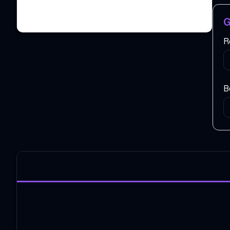
G
R
B